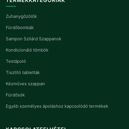
TERMÉKKATEGÓRIÁK
Zuhanygőzölők
Fürdőbombák
Sampon Szilárd Szappanok
Kondicionáló tömbök
Testápoló
Tisztító tabletták
Kézműves szappan
Fürdősók
Egyéb személyes ápoláshoz kapcsolódó termékek