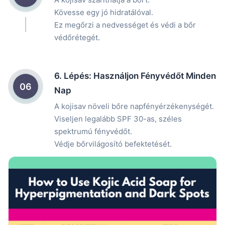
Kövesse egy jó hidratálóval.
Ez megőrzi a nedvességet és védi a bőr
védőrétegét.
6. Lépés: Használjon Fényvédőt Minden
06
Nap
A kojisav növeli bőre napfényérzékenységét.
Viseljen legalább SPF 30-as, széles
spektrumú fényvédőt.
Védje bőrvilágosító befektetését.