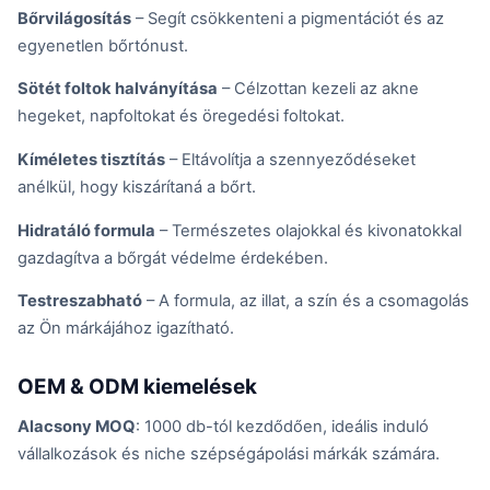
Bőrvilágosítás
– Segít csökkenteni a pigmentációt és az
egyenetlen bőrtónust.
Sötét foltok halványítása
– Célzottan kezeli az akne
hegeket, napfoltokat és öregedési foltokat.
Kíméletes tisztítás
– Eltávolítja a szennyeződéseket
anélkül, hogy kiszárítaná a bőrt.
Hidratáló formula
– Természetes olajokkal és kivonatokkal
gazdagítva a bőrgát védelme érdekében.
Testreszabható
– A formula, az illat, a szín és a csomagolás
az Ön márkájához igazítható.
OEM & ODM kiemelések
Alacsony MOQ
: 1000 db-tól kezdődően, ideális induló
vállalkozások és niche szépségápolási márkák számára.