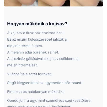
Hogyan működik a kojisav?
A kojisav a tirozináz enzimre hat.
Ez az enzim kulcsszerepet játszik a
melanintermelésben.
A melanin adja bőrének színét.
A tirozináz gátlásával a kojisav csökkenti a
melanintermelést.
Világosítja a sötét foltokat.
Segít kiegyenlíteni az egyenetlen bőrtónust.
Finoman és hatékonyan működik.
Gondoljon rá úgy, mint személyes szerkesztőjére,
amely eltávolítja a nem kívánt foltokat.