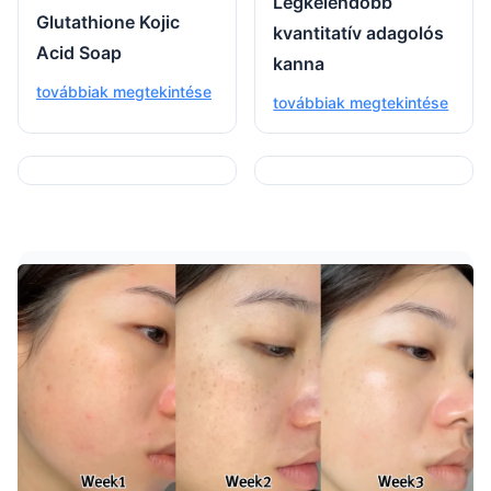
Legkelendőbb
Glutathione Kojic
kvantitatív adagolós
Acid Soap
kanna
továbbiak megtekintése
továbbiak megtekintése