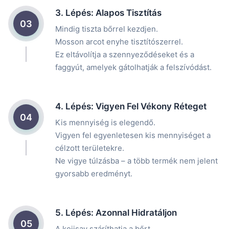
3. Lépés: Alapos Tisztítás
03
Mindig tiszta bőrrel kezdjen.
Mosson arcot enyhe tisztítószerrel.
Ez eltávolítja a szennyeződéseket és a
faggyút, amelyek gátolhatják a felszívódást.
4. Lépés: Vigyen Fel Vékony Réteget
04
Kis mennyiség is elegendő.
Vigyen fel egyenletesen kis mennyiséget a
célzott területekre.
Ne vigye túlzásba – a több termék nem jelent
gyorsabb eredményt.
5. Lépés: Azonnal Hidratáljon
05
A kojisav száríthatja a bőrt.