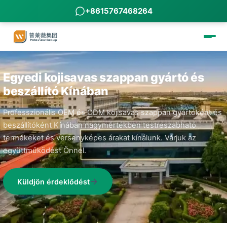
+8615767468264
Egyedi kojisavas szappan gyártó és
beszállító Kínában
Professzionális OEM és ODM kojisavas szappan gyártóként és
beszállítóként Kínában nagymértékben testreszabható
termékeket és versenyképes árakat kínálunk. Várjuk az
együttműködést Önnel.
Küldjön érdeklődést