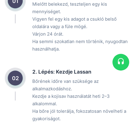
01
Mielőtt belekezd, teszteljen egy kis
mennyiséget.
Vigyen fel egy kis adagot a csukló belső
oldalára vagy a füle mögé.
Várjon 24 órát.
Ha semmi szokatlan nem történik, nyugodtan
használhatja.
2. Lépés: Kezdje Lassan
02
Bőrének időre van szüksége az
alkalmazkodáshoz.
Kezdje a kojisav használatát heti 2–3
alkalommal.
Ha bőre jól tolerálja, fokozatosan növelheti a
gyakoriságot.