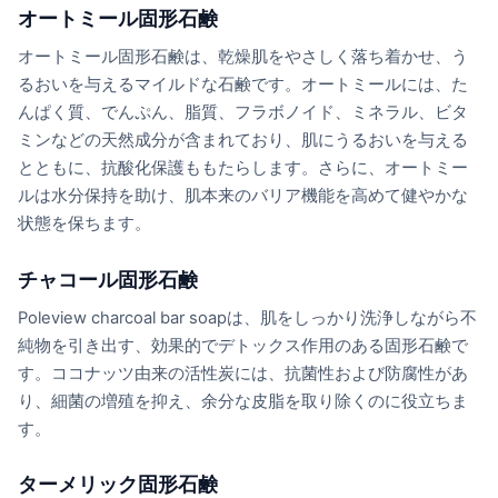
オートミール固形石鹸
オートミール固形石鹸は、乾燥肌をやさしく落ち着かせ、う
るおいを与えるマイルドな石鹸です。オートミールには、た
んぱく質、でんぷん、脂質、フラボノイド、ミネラル、ビタ
ミンなどの天然成分が含まれており、肌にうるおいを与える
とともに、抗酸化保護ももたらします。さらに、オートミー
ルは水分保持を助け、肌本来のバリア機能を高めて健やかな
状態を保ちます。
チャコール固形石鹸
Poleview charcoal bar soapは、肌をしっかり洗浄しながら不
純物を引き出す、効果的でデトックス作用のある固形石鹸で
す。ココナッツ由来の活性炭には、抗菌性および防腐性があ
り、細菌の増殖を抑え、余分な皮脂を取り除くのに役立ちま
す。
ターメリック固形石鹸