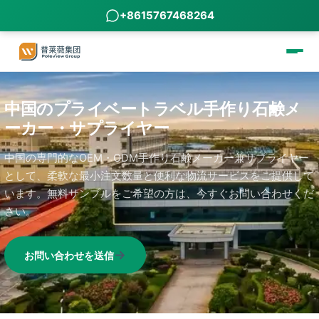
+8615767468264
中国のプライベートラベル手作り石鹸メ
ーカー・サプライヤー
中国の専門的なOEM・ODM手作り石鹸メーカー兼サプライヤー
として、柔軟な最小注文数量と便利な物流サービスをご提供して
います。無料サンプルをご希望の方は、今すぐお問い合わせくだ
さい。
お問い合わせを送信