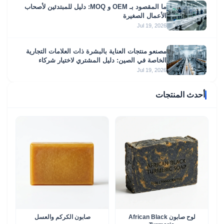
ما المقصود بـ OEM و MOQ: دليل للمبتدئين لأصحاب
الأعمال الصغيرة
Jul 19, 2026
مصنعو منتجات العناية بالبشرة ذات العلامات التجارية
الخاصة في الصين: دليل المشتري لاختيار شركاء
موثوقين في مجالي التصنيع حسب الطلب (OEM)
Jul 19, 2026
وتصميم وتصنيع المنتجات (ODM)
أحدث المنتجات
لوح صابون African Black
صابون الكركم والعسل