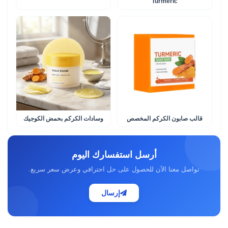
Turmeric
قالب صابون الكركم المخصص
وسادات الكركم بحمض الكوجيك
أرسل استفسارك اليوم
تواصل معنا الآن للحصول على حل احترافي وعرض سعر سريع.
إرسال