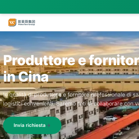
Produttore e fornito
in Cina
In qualità di produttore e fornitore professionale di 
logistici convenienti. Saremo lieti di collaborare con v
Invia richiesta