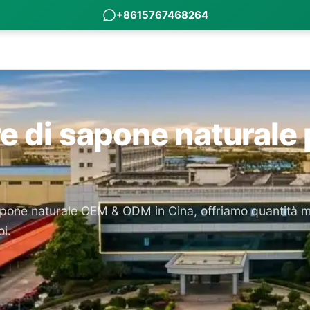
+8615767468264
re di sapone naturale
sapone naturale OEM & ODM in Cina, offriamo quantità min
oi.