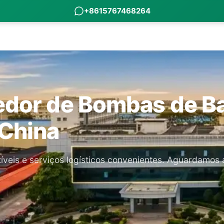
+8615767468264
edor de Bombas de Ba
 China
eis e serviços logísticos convenientes. Aguardamos 