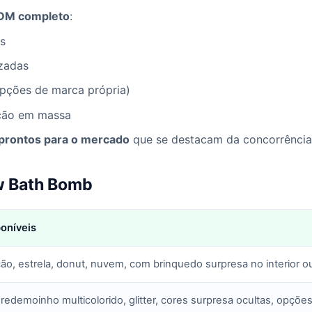
DM completo
:
s
izadas
opções de marca própria)
ução em massa
 prontos para o mercado
que se destacam da concorrênci
w Bath Bomb
oníveis
ão, estrela, donut, nuvem, com brinquedo surpresa no interior 
s, redemoinho multicolorido, glitter, cores surpresa ocultas, opçõ