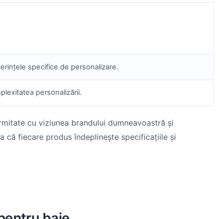
cerințele specifice de personalizare.
lexitatea personalizării.
ormitate cu viziunea brandului dumneavoastră și
ă fiecare produs îndeplinește specificațiile și
 pentru baie