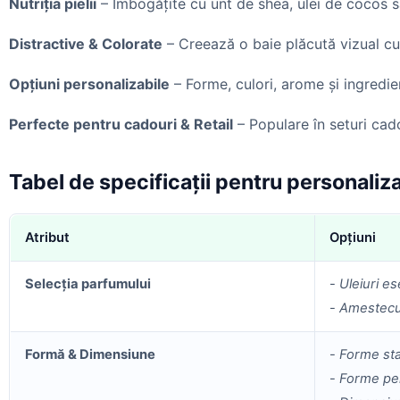
Nutriția pielii
– Îmbogățite cu unt de shea, ulei de cocos sa
Distractive & Colorate
– Creează o baie plăcută vizual cu 
Opțiuni personalizabile
– Forme, culori, arome și ingredien
Perfecte pentru cadouri & Retail
– Populare în seturi cad
Tabel de specificații pentru personali
Atribut
Opțiuni
Selecția parfumului
-
Uleiuri es
-
Amestecur
Formă & Dimensiune
-
Forme st
-
Forme per