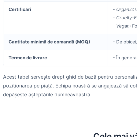
Certificări
-
Organic
: 
-
Cruelty-
-
Vegan
: F
Cantitate minimă de comandă (MOQ)
- De obicei
Termen de livrare
- În genera
Acest tabel servește drept ghid de bază pentru personali
poziționarea pe piață. Echipa noastră se angajează să co
depășește așteptările dumneavoastră.
Cele mai vâ