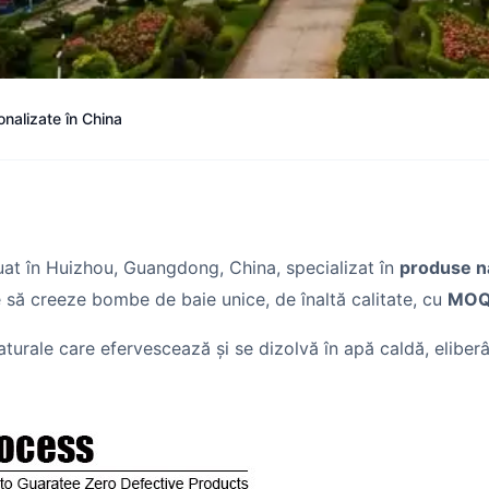
nalizate în China
uat în Huizhou, Guangdong, China, specializat în
produse na
e să creeze bombe de baie unice, de înaltă calitate, cu
MOQ 
aturale care efervescează și se dizolvă în apă caldă, elibe