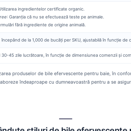
Utilizarea ingredientelor certificate organic.
Free
: Garanția că nu se efectuează teste pe animale.
ormulări fără ingrediente de origine animală.
, începând de la 1,000 de bucăți per SKU, ajustabilă în funcție de 
l 30-45 zile lucrătoare, în funcție de dimensiunea comenzii și comp
zarea produselor de bile efervescente pentru baie, în conf
laboreze îndeaproape cu dumneavoastră pentru a se asigura c
ndute stiluri de bile efervescente