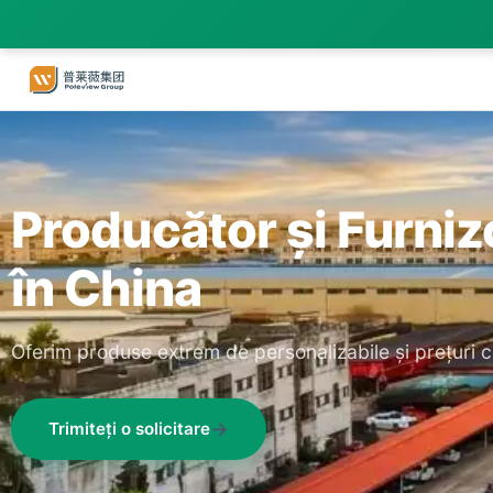
Producător și Furni
în China
Oferim produse extrem de personalizabile și prețuri c
Trimiteți o solicitare