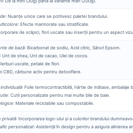
ni
: De la mini (30g) până la variante mari (200g).
ide
: Nuanțe unice care se potrivesc paletei brandului.
lticolore
: Efecte marmorate sau stratificate.
corporare de sclipici, flori uscate sau inserții pentru un aspect viz
te de bază
: Bicarbonat de sodiu, Acid citric, Săruri Epsom.
: Unt de shea, Unt de cacao, Ulei de cocos.
 Ierburi uscate, petale de flori.
ei CBD, cărbune activ pentru detoxifiere.
individuală
: Folie termocontractibilă, hârtie de mătase, ambalaje 
cutie
: Cutii personalizate pentru mai multe bile de baie.
ologice
: Materiale reciclabile sau compostabile.
 privată
: Incorporarea logo-ului și a culorilor brandului dumneavo
afic personalizat
: Asistență în design pentru a asigura alinierea a