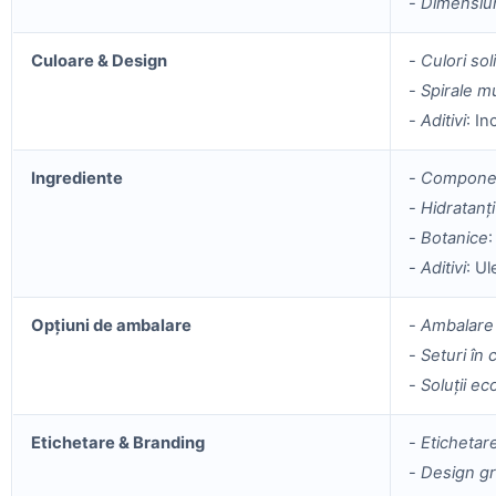
-
Dimensiu
Culoare & Design
-
Culori sol
-
Spirale mu
-
Aditivi
: In
Ingrediente
-
Componen
-
Hidratanți
-
Botanice
:
-
Aditivi
: Ul
Opțiuni de ambalare
-
Ambalare 
-
Seturi în 
-
Soluții ec
Etichetare & Branding
-
Etichetare
-
Design gr