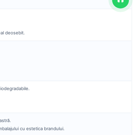
ual deosebit.
biodegradabile.
astră.
mbalajului cu estetica brandului.