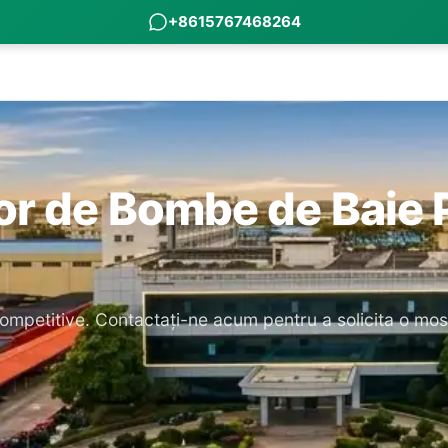
+8615767468264
zor de Bombe de Baie 
ompetitive. Contactați-ne acum pentru a solicita o most