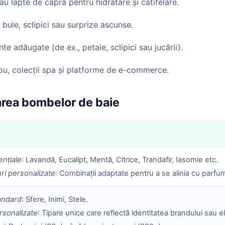
u lapte de capră pentru hidratare și catifelare.
bule, sclipici sau surprize ascunse.
te adăugate (de ex., petale, sclipici sau jucării).
ou, colecții spa și platforme de e-commerce.
zarea bombelor de baie
ențiale
: Lavandă, Eucalipt, Mentă, Citrice, Trandafir, Iasomie etc.
i personalizate
: Combinații adaptate pentru a se alinia cu parf
andard
: Sfere, Inimi, Stele.
sonalizate
: Tipare unice care reflectă identitatea brandului sau 