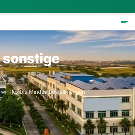
r sonstige
 wir flexible Mindestbestellmengen