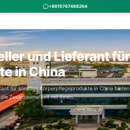
+8615767468264
ller und Lieferant fü
e in China
ant für sonstige Körperpflegeprodukte in China bieten
f die Zusammenarbeit mit Ihnen.