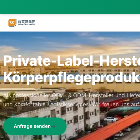
Private-Label-Herste
Körperpflegeprodukt
Als professioneller OEM- & ODM-Hersteller und Liefer
und komfortable Logistikservices. Wir freuen uns au
Anfrage senden