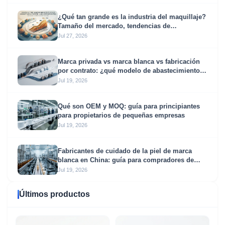
¿Qué tan grande es la industria del maquillaje?
Tamaño del mercado, tendencias de
crecimiento y oportunidades de marca blanca
Jul 27, 2026
Marca privada vs marca blanca vs fabricación
por contrato: ¿qué modelo de abastecimiento
se adapta a su negocio?
Jul 19, 2026
Qué son OEM y MOQ: guía para principiantes
para propietarios de pequeñas empresas
Jul 19, 2026
Fabricantes de cuidado de la piel de marca
blanca en China: guía para compradores de
socios OEM y ODM de confianza
Jul 19, 2026
Últimos productos