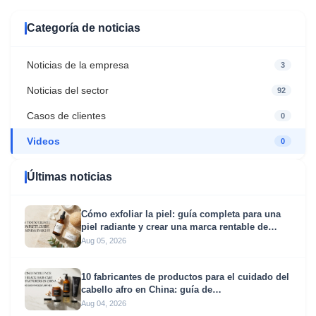
Categoría de noticias
Noticias de la empresa
3
Noticias del sector
92
Casos de clientes
0
Videos
0
Últimas noticias
Cómo exfoliar la piel: guía completa para una
piel radiante y crear una marca rentable de
exfoliación
Aug 05, 2026
10 fabricantes de productos para el cuidado del
cabello afro en China: guía de
aprovisionamiento para marcas globales
Aug 04, 2026