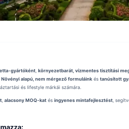
letta-gyártóként
,
környezetbarát, vízmentes tisztítási me
.
Növényi alapú, nem mérgező formuláink
és
tanúsított g
ztartási és lifestyle márkái számára.
t
,
alacsony MOQ-kat
és
ingyenes mintafejlesztést
, segít
lmazza: