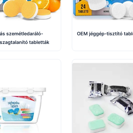
ás szemétledaráló-
OEM jéggép-tisztító tabl
 szagtalanító tabletták