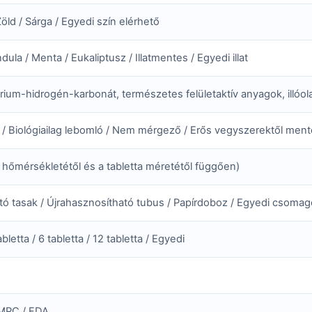
Zöld / Sárga / Egyedi szín elérhető
ula / Menta / Eukaliptusz / Illatmentes / Egyedi illat
rium-hidrogén-karbonát, természetes felületaktív anyagok, illóol
 / Biológiailag lebomló / Nem mérgező / Erős vegyszerektől men
z hőmérsékletétől és a tabletta méretétől függően)
ó tasak / Újrahasznosítható tubus / Papírdoboz / Egyedi csomag
abletta / 6 tabletta / 12 tabletta / Egyedi
GMPC / FDA