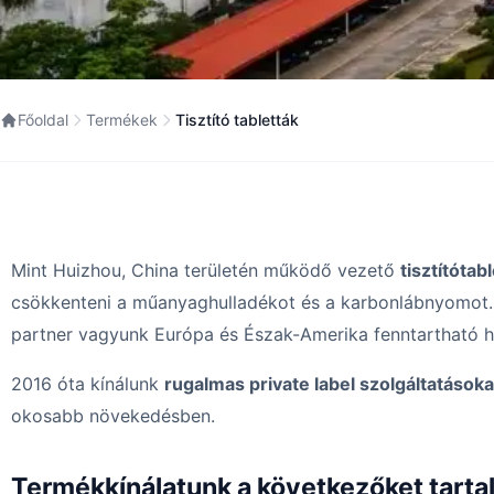
Főoldal
Termékek
Tisztító tabletták
Mint Huizhou, China területén működő vezető
tisztítótab
csökkenteni a műanyaghulladékot és a karbonlábnyomot
partner vagyunk Európa és Észak-Amerika fenntartható há
2016 óta kínálunk
rugalmas private label szolgáltatásoka
okosabb növekedésben.
Termékkínálatunk a következőket tarta