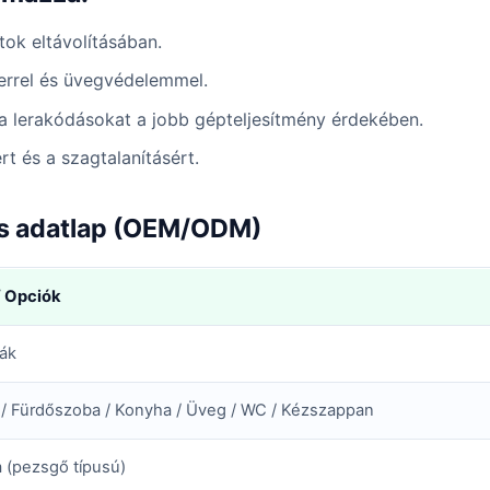
ok eltávolításában.
errel és üvegvédelemmel.
s a lerakódásokat a jobb gépteljesítmény érdekében.
rt és a szagtalanításért.
iós adatlap (OEM/ODM)
/ Opciók
ták
ú / Fürdőszoba / Konyha / Üveg / WC / Kézszappan
ta (pezsgő típusú)