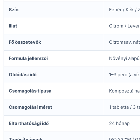
Szín
Fehér / Kék / 
Illat
Citrom / Levend
Fő összetevők
Citromsav, nát
Formula jellemzői
Növényi alapú
Oldódási idő
1–3 perc (a ví
Csomagolás típusa
Komposztálhat
Csomagolási méret
1 tabletta / 3 t
Eltarthatósági idő
24 hónap
Tanúsítványok
ISO 22716 / 