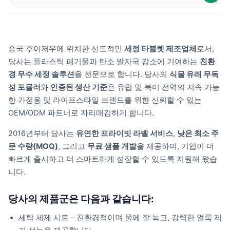
중국 후이저우에 위치한 선도적인
세정 타블렛 제조업체
로서,
당사는 플라스틱 폐기물과 탄소 발자국 감소에 기여하는
친환
경 무수 세정 솔루션
을 전문으로 합니다. 당사의
식물 유래 무독
성 포뮬러
와
인증된 생산 기준
은 유럽 및 북미 전역의 지속 가능
한 가정용 및 라이프스타일 브랜드를 위한 신뢰할 수 있는
OEM/ODM 파트너로 자리매김하게 합니다.
2016년부터 당사는
유연한 프라이빗 라벨 서비스
,
낮은 최소 주
문 수량(MOQ)
, 그리고
무료 샘플 개발
을 제공하며, 기업이 더
빠르게 출시하고 더 스마트하게 성장할 수 있도록 지원해 왔습
니다.
당사의 제품군은 다음과 같습니다:
세탁 세제 시트 – 친환경적이며 물에 잘 녹고, 강력한 얼룩 제