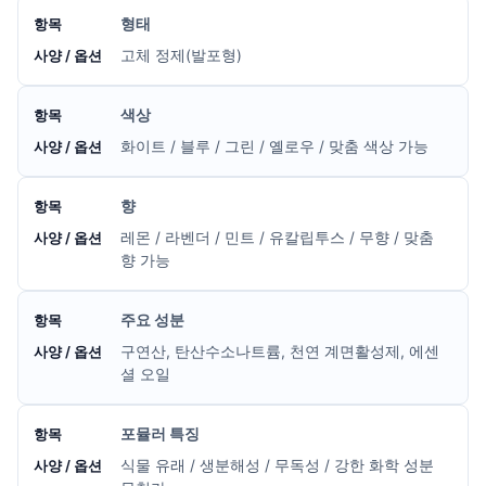
형태
고체 정제(발포형)
색상
화이트 / 블루 / 그린 / 옐로우 / 맞춤 색상 가능
향
레몬 / 라벤더 / 민트 / 유칼립투스 / 무향 / 맞춤
향 가능
주요 성분
구연산, 탄산수소나트륨, 천연 계면활성제, 에센
셜 오일
포뮬러 특징
식물 유래 / 생분해성 / 무독성 / 강한 화학 성분