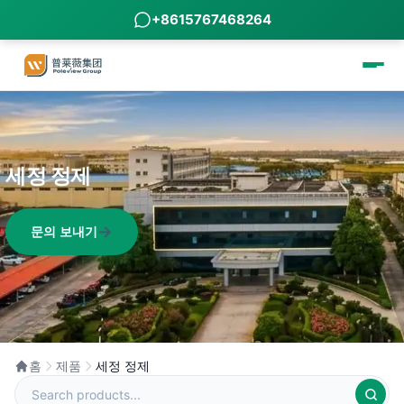
+8615767468264
세정 정제
문의 보내기
홈
제품
세정 정제