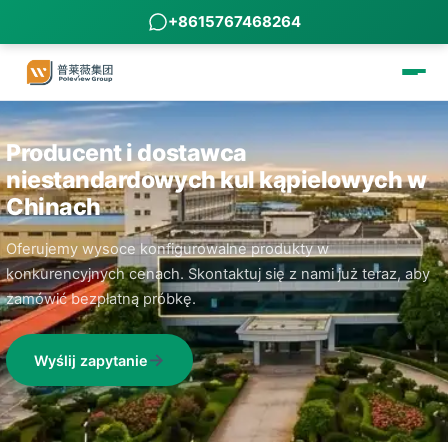
+8615767468264
Producent i dostawca
niestandardowych kul kąpielowych w
Chinach
Oferujemy wysoce konfigurowalne produkty w
konkurencyjnych cenach. Skontaktuj się z nami już teraz, aby
zamówić bezpłatną próbkę.
Wyślij zapytanie