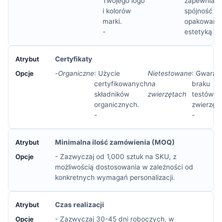
Twojego logo
zapewniaj
i kolorów
spójność
marki.
opakowania
-
estetyką ma
Certyfikaty
-
Organiczne
: Użycie
Nietestowane
: Gwaran
certyfikowanych
na
braku
składników
zwierzętach
testów n
organicznych.
zwierzęt
-
-
Minimalna ilość zamówienia (MOQ)
- Zazwyczaj od 1,000 sztuk na SKU, z
możliwością dostosowania w zależności od
konkretnych wymagań personalizacji.
Czas realizacji
- Zazwyczaj 30-45 dni roboczych, w