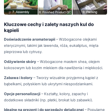
Kluczowe cechy i zalety naszych kul do
kąpieli
Doświadczenie aromaterapii
– Wzbogacone olejkami
eterycznymi, takimi jak lawenda, róża, eukaliptus, mięta
pieprzowa lub cytrusy.
Odżywienie skóry
– Wzbogacone masłem shea, olejem
kokosowym lub kozim mlekiem dla nawilżenia i miękkości.
Zabawa i kolory
– Tworzy wizualnie przyjemną kąpiel z
bąbelkami, połyskiem lub ukrytymi niespodziankami.
Opcje personalizacji
– Kształty, kolory, zapachy i
dodatkowe składniki (np. płatki, brokat lub zabawki).
Idealne na prezent i do sprzedaży detalicznej
– Popularne