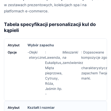
w zestawach prezentowych, kolekcjach spa i na
platformach e-commerce.
Tabela specyfikacji personalizacji kul do
kąpieli
Wybór zapachu
-
Olejki
:
Mieszanki
: Dopasowane
eteryczne
Lawenda,
na
kompozycje zgod
Eukaliptus,
zamówienie
z
Mięta
charakterystyczn
pieprzowa,
zapachem Twojej
Cytrusy,
marki.
Róża,
Jaśmin itp.
-
Kształt i rozmiar