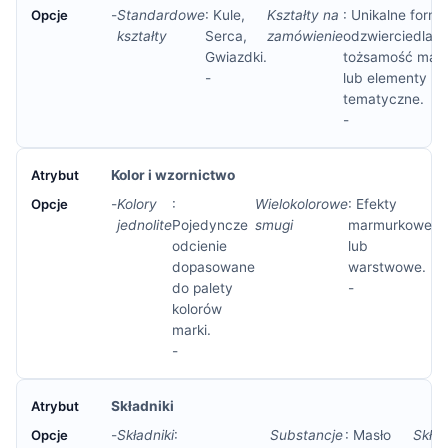
-
Standardowe
: Kule,
Kształty na
: Unikalne formy
kształty
Serca,
zamówienie
odzwierciedlają
Gwiazdki.
tożsamość mark
-
lub elementy
tematyczne.
-
Kolor i wzornictwo
-
Kolory
:
Wielokolorowe
: Efekty
Do
jednolite
Pojedyncze
smugi
marmurkowe
odcienie
lub
dopasowane
warstwowe.
do palety
-
kolorów
marki.
-
Składniki
-
Składniki
:
Substancje
: Masło
Skład