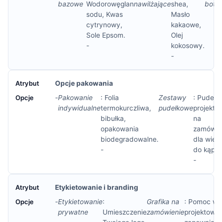
bazowe
Wodorowęglan
nawilżające
shea,
bota
sodu, Kwas
Masło
cytrynowy,
kakaowe,
Sole Epsom.
Olej
-
kokosowy.
-
Opcje pakowania
-
Pakowanie
: Folia
Zestawy
: Pudełk
indywidualne
termokurczliwa,
pudełkowe
projekto
bibułka,
na
opakowania
zamówie
biodegradowalne.
dla wielu
-
do kąpiel
-
Etykietowanie i branding
-
Etykietowanie
:
Grafika na
: Pomoc w
prywatne
Umieszczenie
zamówienie
projektowa