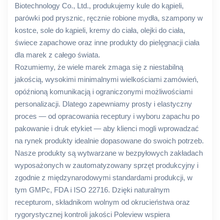
Biotechnology Co., Ltd., produkujemy kule do kąpieli,
parówki pod prysznic, ręcznie robione mydła, szampony w
kostce, sole do kąpieli, kremy do ciała, olejki do ciała,
świece zapachowe oraz inne produkty do pielęgnacji ciała
dla marek z całego świata.
Rozumiemy, że wiele marek zmaga się z niestabilną
jakością, wysokimi minimalnymi wielkościami zamówień,
opóźnioną komunikacją i ograniczonymi możliwościami
personalizacji. Dlatego zapewniamy prosty i elastyczny
proces — od opracowania receptury i wyboru zapachu po
pakowanie i druk etykiet — aby klienci mogli wprowadzać
na rynek produkty idealnie dopasowane do swoich potrzeb.
Nasze produkty są wytwarzane w bezpyłowych zakładach
wyposażonych w zautomatyzowany sprzęt produkcyjny i
zgodnie z międzynarodowymi standardami produkcji, w
tym GMPc, FDA i ISO 22716. Dzięki naturalnym
recepturom, składnikom wolnym od okrucieństwa oraz
rygorystycznej kontroli jakości Poleview wspiera