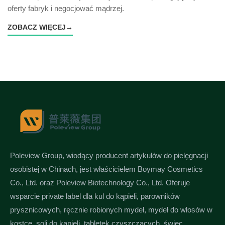
oferty fabryk i negocjować mądrzej.
ZOBACZ WIĘCEJ
→
Poleview Group, wiodący producent artykułów do pielęgnacji
osobistej w Chinach, jest właścicielem Boymay Cosmetics
Co., Ltd. oraz Poleview Biotechnology Co., Ltd. Oferuje
wsparcie private label dla kul do kąpieli, parowników
prysznicowych, ręcznie robionych mydeł, mydeł do włosów w
kostce, soli do kąpieli, tabletek czyszczących, świec