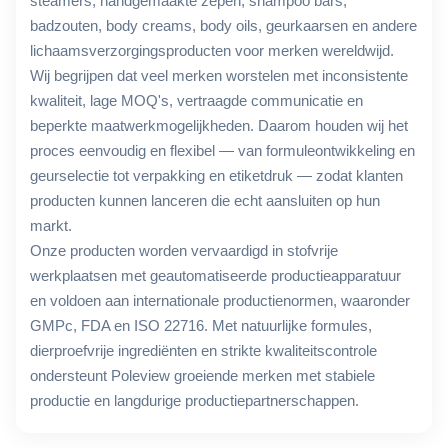
steamers, handgemaakte zepen, shampoo bars,
badzouten, body creams, body oils, geurkaarsen en andere
lichaamsverzorgingsproducten voor merken wereldwijd.
Wij begrijpen dat veel merken worstelen met inconsistente
kwaliteit, lage MOQ's, vertraagde communicatie en
beperkte maatwerkmogelijkheden. Daarom houden wij het
proces eenvoudig en flexibel — van formuleontwikkeling en
geurselectie tot verpakking en etiketdruk — zodat klanten
producten kunnen lanceren die echt aansluiten op hun
markt.
Onze producten worden vervaardigd in stofvrije
werkplaatsen met geautomatiseerde productieapparatuur
en voldoen aan internationale productienormen, waaronder
GMPc, FDA en ISO 22716. Met natuurlijke formules,
dierproefvrije ingrediënten en strikte kwaliteitscontrole
ondersteunt Poleview groeiende merken met stabiele
productie en langdurige productiepartnerschappen.