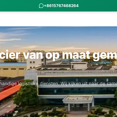
+8615767468264
ncier van op maat ge
handige logistieke diensten. Wij kijken uit naar de sa