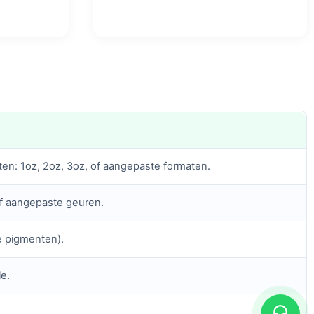
en: 1oz, 2oz, 3oz, of aangepaste formaten.
 of aangepaste geuren.
e pigmenten).
le.