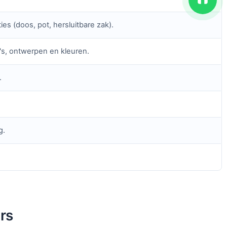
ties (doos, pot, hersluitbare zak).
's, ontwerpen en kleuren.
.
g.
rs