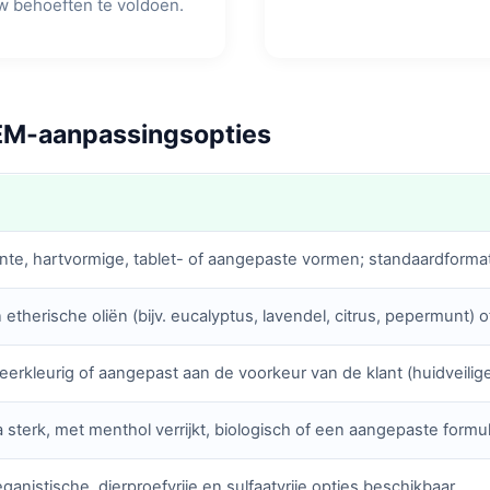
w behoeften te voldoen.
OEM-aanpassingsopties
nte, hartvormige, tablet- of aangepaste vormen; standaardformat
etherische oliën (bijv. eucalyptus, lavendel, citrus, pepermunt)
eerkleurig of aangepast aan de voorkeur van de klant (huidveilig
ra sterk, met menthol verrijkt, biologisch of een aangepaste formu
eganistische, dierproefvrije en sulfaatvrije opties beschikbaar.