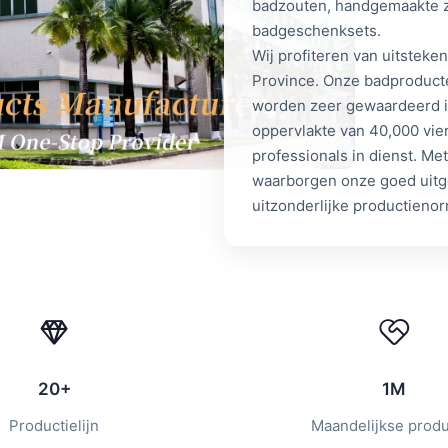
badzouten, handgemaakte z
badgeschenksets.
Wij profiteren van uitstek
Province. Onze badproducte
worden zeer gewaardeerd in
oppervlakte van 40,000 vie
professionals in dienst. M
waarborgen onze goed uitger
uitzonderlijke productieno
20+
1M
Productielijn
Maandelijkse produ