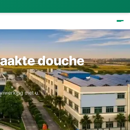
maakte douche
menwerking met u.