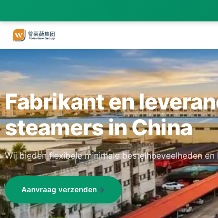
Fabrikant en levera
steamers in China
Wij bieden flexibele minimale bestelhoeveelheden en 
Aanvraag verzenden