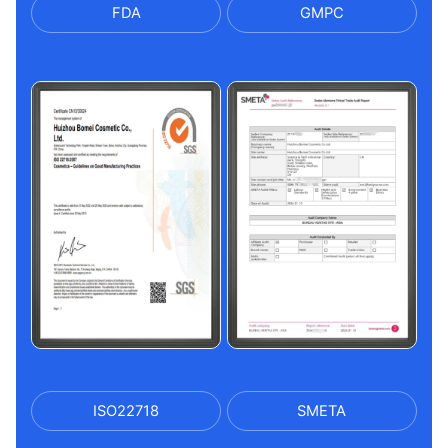
FDA
GMPC
ISO22718
SMETA