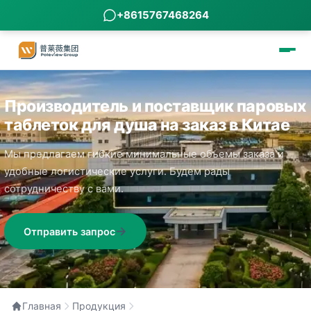
+8615767468264
Производитель и поставщик паровых
таблеток для душа на заказ в Китае
Мы предлагаем гибкие минимальные объемы заказа и
удобные логистические услуги. Будем рады
сотрудничеству с вами.
Отправить запрос
Главная
Продукция