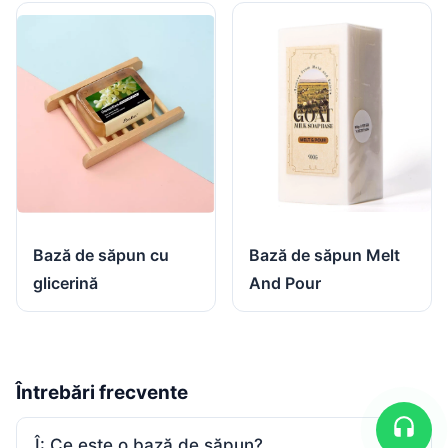
Bază de săpun Melt
Bază de săpun cu
And Pour
glicerină
Întrebări frecvente
Î: Ce este o bază de săpun?