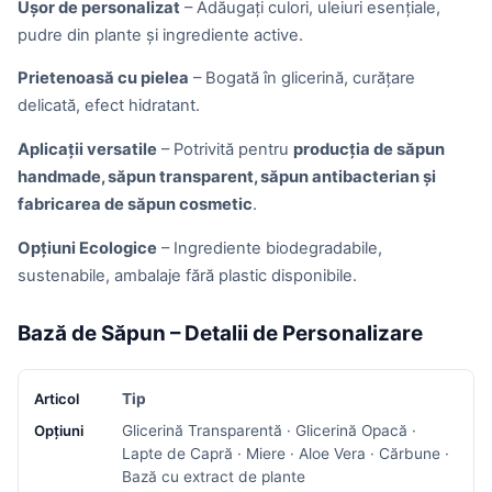
Ușor de personalizat
– Adăugați culori, uleiuri esențiale,
pudre din plante și ingrediente active.
Prietenoasă cu pielea
– Bogată în glicerină, curățare
delicată, efect hidratant.
Aplicații versatile
– Potrivită pentru
producția de săpun
handmade, săpun transparent, săpun antibacterian și
fabricarea de săpun cosmetic
.
Opțiuni Ecologice
– Ingrediente biodegradabile,
sustenabile, ambalaje fără plastic disponibile.
Bază de Săpun – Detalii de Personalizare
Tip
Glicerină Transparentă · Glicerină Opacă ·
Lapte de Capră · Miere · Aloe Vera · Cărbune ·
Bază cu extract de plante