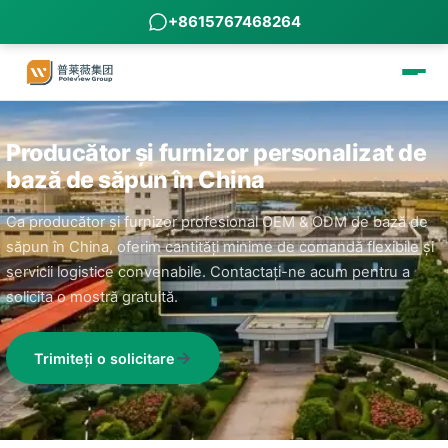
+8615767468264
Producător și furnizor personalizat de
bază de săpun în China
Ca producător și furnizor profesional OEM & ODM de bază de
săpun în China, oferim cantități minime de comandă flexibile și
servicii logistice convenabile. Contactați-ne acum pentru a
solicita o mostră gratuită.
Trimiteți o solicitare