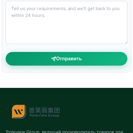
Tell us your requirements, and we'll get back to you within 24 hours.
Отправить
Poleview Group, ведущий производитель товаров для