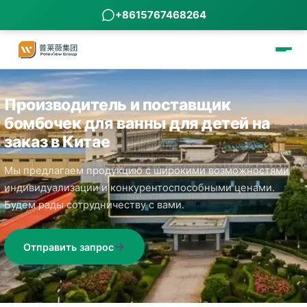
+8615767468264
Производитель и поставщик
бомбочек для ванны для детей на
заказ в Китае
Мы предлагаем продукцию с широкими возможностями
индивидуализации и конкурентоспособными ценами.
Будем рады сотрудничеству с вами.
Отправить запрос