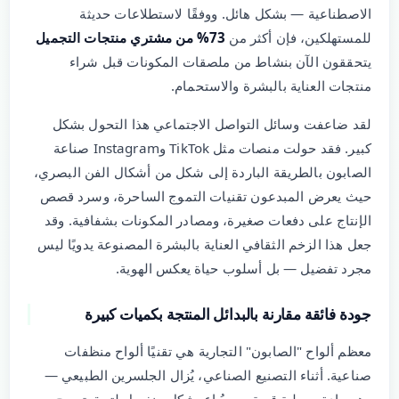
الاصطناعية — بشكل هائل. ووفقًا لاستطلاعات حديثة
للمستهلكين، فإن أكثر من
73% من مشتري منتجات التجميل
يتحققون الآن بنشاط من ملصقات المكونات قبل شراء
منتجات العناية بالبشرة والاستحمام.
لقد ضاعفت وسائل التواصل الاجتماعي هذا التحول بشكل
كبير. فقد حولت منصات مثل TikTok وInstagram صناعة
الصابون بالطريقة الباردة إلى شكل من أشكال الفن البصري،
حيث يعرض المبدعون تقنيات التموج الساحرة، وسرد قصص
الإنتاج على دفعات صغيرة، ومصادر المكونات بشفافية. وقد
جعل هذا الزخم الثقافي العناية بالبشرة المصنوعة يدويًا ليس
مجرد تفضيل — بل أسلوب حياة يعكس الهوية.
جودة فائقة مقارنة بالبدائل المنتجة بكميات كبيرة
معظم ألواح "الصابون" التجارية هي تقنيًا ألواح منظفات
صناعية. أثناء التصنيع الصناعي، يُزال الجلسرين الطبيعي —