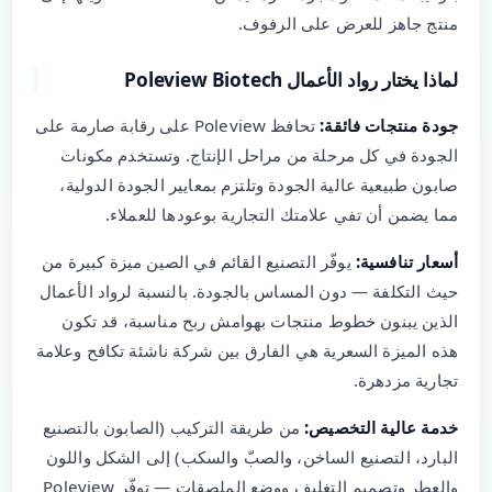
منتج جاهز للعرض على الرفوف.
لماذا يختار رواد الأعمال Poleview Biotech
جودة منتجات فائقة:
تحافظ Poleview على رقابة صارمة على
الجودة في كل مرحلة من مراحل الإنتاج. وتستخدم مكونات
صابون طبيعية عالية الجودة وتلتزم بمعايير الجودة الدولية،
مما يضمن أن تفي علامتك التجارية بوعودها للعملاء.
أسعار تنافسية:
يوفّر التصنيع القائم في الصين ميزة كبيرة من
حيث التكلفة — دون المساس بالجودة. بالنسبة لرواد الأعمال
الذين يبنون خطوط منتجات بهوامش ربح مناسبة، قد تكون
هذه الميزة السعرية هي الفارق بين شركة ناشئة تكافح وعلامة
تجارية مزدهرة.
خدمة عالية التخصيص:
من طريقة التركيب (الصابون بالتصنيع
البارد، التصنيع الساخن، والصبّ والسكب) إلى الشكل واللون
والعطر وتصميم التغليف ووضع الملصقات — توفّر Poleview