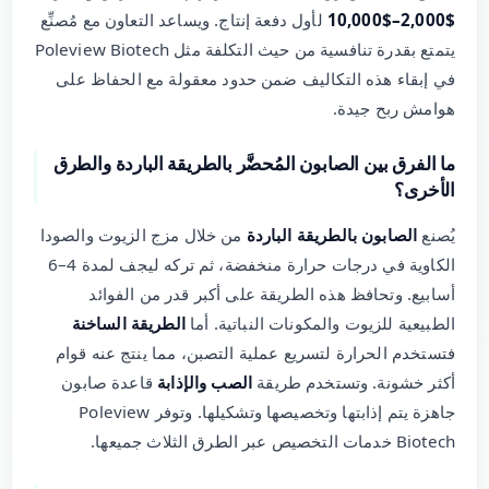
$2,000–$10,000
لأول دفعة إنتاج. ويساعد التعاون مع مُصنِّع
يتمتع بقدرة تنافسية من حيث التكلفة مثل Poleview Biotech
في إبقاء هذه التكاليف ضمن حدود معقولة مع الحفاظ على
هوامش ربح جيدة.
ما الفرق بين الصابون المُحضَّر بالطريقة الباردة والطرق
الأخرى؟
يُصنع
الصابون بالطريقة الباردة
من خلال مزج الزيوت والصودا
الكاوية في درجات حرارة منخفضة، ثم تركه ليجف لمدة 4–6
أسابيع. وتحافظ هذه الطريقة على أكبر قدر من الفوائد
الطبيعية للزيوت والمكونات النباتية. أما
الطريقة الساخنة
فتستخدم الحرارة لتسريع عملية التصبن، مما ينتج عنه قوام
أكثر خشونة. وتستخدم طريقة
الصب والإذابة
قاعدة صابون
جاهزة يتم إذابتها وتخصيصها وتشكيلها. وتوفر Poleview
Biotech خدمات التخصيص عبر الطرق الثلاث جميعها.