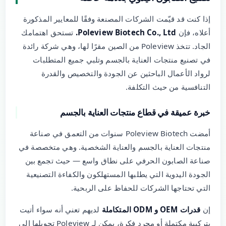
إذا كنت قد قيّمت الشركات المصنعة وفقًا للمعايير المذكورة
أعلاه، فإن
Poleview Biotech Co., Ltd.
تستحق اهتمامك
الجاد. تتخذ Poleview من الصين مقرًا لها، وهي شركة رائدة
في تصنيع منتجات العناية بالجسم وتلبي جميع المتطلبات
لرواد الأعمال الباحثين عن الجودة والتخصيص والقدرة
التنافسية من حيث التكلفة.
خبرة عميقة في قطاع منتجات العناية بالجسم
أمضت Poleview Biotech سنوات من التعمق في صناعة
منتجات العناية بالجسم والعناية الشخصية. وهي متخصصة في
صناعة الصابون الحرفي على نطاق واسع — حيث تجمع بين
الجودة اليدوية التي يطلبها المستهلكون والكفاءة التصنيعية
التي تحتاجها الشركات للحفاظ على الربحية.
إن
قدرات OEM و ODM المتكاملة
لديهم تعني أنه سواء أتيت
بتركيبة مكتملة أو مجرد فكرة، يمكن لـ Poleview تحويلها إلى