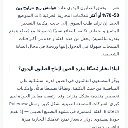
نعم — يحقق الصابون اليدوي عادة
هوامش ربح تتراوح بين
50–70% أو أكثر
للعلامات التجارية الحرفية ذات التموضع
الجيد. إن تزايد طلب السوق، إلى جانب إمكانية التسعير
المتميز وانخفاض تكلفة البضائع نسبيًا (خصوصًا مع مُصنّع يتمتع
بقدرة تنافسية)، يجعل من هذه الفئة واحدة من أكثر فئات
المنتجات سهولة في الدخول إليها وربحية في مجال العناية
الشخصية.
لماذا تختار مُصنّعًا مقره الصين لإنتاج الصابون اليدوي؟
يوفّر المصنعون القائمون في الصين قدرة استثنائية على
المنافسة من حيث التكلفة، ونطاقًا تصنيعيًا هائلًا، وإمكانات
تخصيص متقدمة بشكل متزايد. وقد ارتفعت معايير الجودة لدى
كبرى الشركات المصنعة الصينية بشكل كبير. وتمثل Poleview
Biotech الفئة المتميزة في مشهد التصنيع الصيني — إذ تقدم
جودة بمستوى دولي بأسعار تمنح علامتك التجارية ميزة
تنافسية حقيقية.