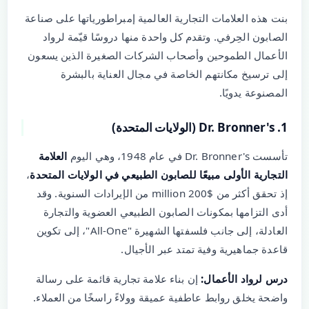
بنت هذه العلامات التجارية العالمية إمبراطورياتها على صناعة
الصابون الحِرفي. وتقدم كل واحدة منها دروسًا قيّمة لرواد
الأعمال الطموحين وأصحاب الشركات الصغيرة الذين يسعون
إلى ترسيخ مكانتهم الخاصة في مجال العناية بالبشرة
المصنوعة يدويًا.
1. Dr. Bronner's (الولايات المتحدة)
تأسست Dr. Bronner's في عام 1948، وهي اليوم
العلامة
التجارية الأولى مبيعًا للصابون الطبيعي في الولايات المتحدة
،
إذ تحقق أكثر من $200 million من الإيرادات السنوية. وقد
أدى التزامها بمكونات الصابون الطبيعي العضوية والتجارة
العادلة، إلى جانب فلسفتها الشهيرة "All-One"، إلى تكوين
قاعدة جماهيرية وفية تمتد عبر الأجيال.
درس لرواد الأعمال:
إن بناء علامة تجارية قائمة على رسالة
واضحة يخلق روابط عاطفية عميقة وولاءً راسخًا من العملاء.