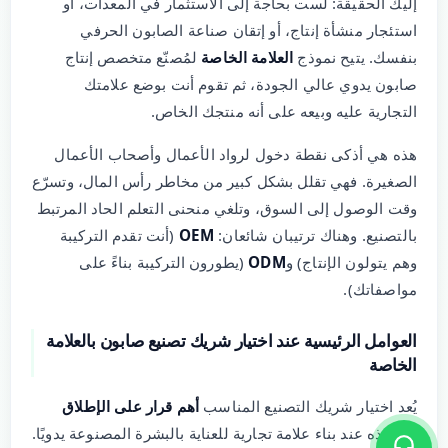
إليك الحقيقة: لست بحاجة إلى الاستثمار في المعدات، أو
استئجار منشأة إنتاج، أو إتقان صناعة الصابون الحرفي
بنفسك. يتيح نموذج
العلامة الخاصة
لمُصنّع متخصص إنتاج
صابون يدوي عالي الجودة، ثم تقوم أنت بوضع علامتك
التجارية عليه وبيعه على أنه منتجك الخاص.
هذه هي أذكى نقطة دخول لرواد الأعمال وأصحاب الأعمال
الصغيرة. فهي تقلل بشكل كبير من مخاطر رأس المال، وتسرّع
وقت الوصول إلى السوق، وتلغي منحنى التعلم الحاد المرتبط
بالتصنيع. وهناك ترتيبان شائعان:
OEM
(أنت تقدم التركيبة
وهم يتولون الإنتاج) و
ODM
(يطورون التركيبة بناءً على
مواصفاتك).
العوامل الرئيسية عند اختيار شريك تصنيع صابون بالعلامة
الخاصة
يُعد اختيار شريك التصنيع المناسب
أهم قرار على الإطلاق
ستتخذه عند بناء علامة تجارية للعناية بالبشرة المصنوعة يدويًا.