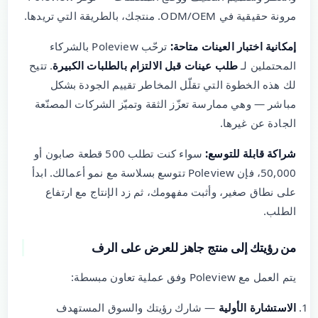
مرونة حقيقية في ODM/OEM. منتجك، بالطريقة التي تريدها.
إمكانية اختبار العينات متاحة:
ترحّب Poleview بالشركاء
المحتملين لـ
طلب عينات قبل الالتزام بالطلبات الكبيرة
. تتيح
لك هذه الخطوة التي تقلّل المخاطر تقييم الجودة بشكل
مباشر — وهي ممارسة تعزّز الثقة وتميّز الشركات المصنّعة
الجادة عن غيرها.
شراكة قابلة للتوسع:
سواء كنت تطلب 500 قطعة صابون أو
50,000، فإن Poleview تتوسع بسلاسة مع نمو أعمالك. ابدأ
على نطاق صغير، وأثبت مفهومك، ثم زد الإنتاج مع ارتفاع
الطلب.
من رؤيتك إلى منتج جاهز للعرض على الرف
يتم العمل مع Poleview وفق عملية تعاون مبسطة:
الاستشارة الأولية
— شارك رؤيتك والسوق المستهدف