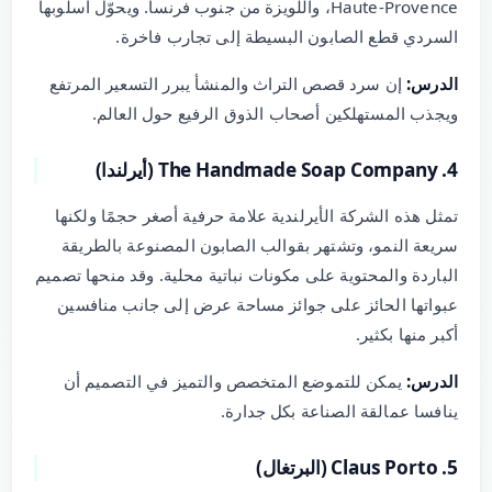
Haute-Provence، واللويزة من جنوب فرنسا. ويحوّل أسلوبها
السردي قطع الصابون البسيطة إلى تجارب فاخرة.
الدرس:
إن سرد قصص التراث والمنشأ يبرر التسعير المرتفع
ويجذب المستهلكين أصحاب الذوق الرفيع حول العالم.
4. The Handmade Soap Company (أيرلندا)
تمثل هذه الشركة الأيرلندية علامة حرفية أصغر حجمًا ولكنها
سريعة النمو، وتشتهر بقوالب الصابون المصنوعة بالطريقة
الباردة والمحتوية على مكونات نباتية محلية. وقد منحها تصميم
عبواتها الحائز على جوائز مساحة عرض إلى جانب منافسين
أكبر منها بكثير.
الدرس:
يمكن للتموضع المتخصص والتميز في التصميم أن
ينافسا عمالقة الصناعة بكل جدارة.
5. Claus Porto (البرتغال)