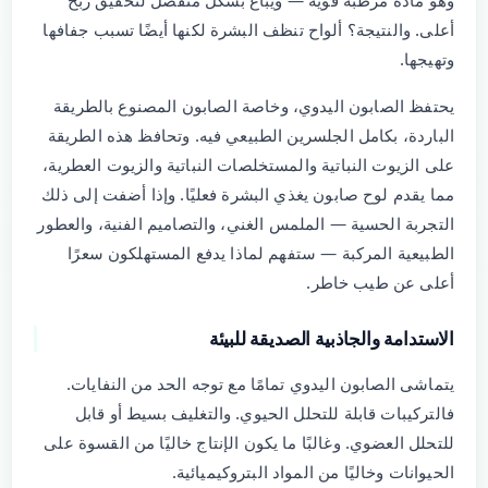
وهو مادة مرطبة قوية — ويُباع بشكل منفصل لتحقيق ربح
أعلى. والنتيجة؟ ألواح تنظف البشرة لكنها أيضًا تسبب جفافها
وتهيجها.
يحتفظ الصابون اليدوي، وخاصة الصابون المصنوع بالطريقة
الباردة، بكامل الجلسرين الطبيعي فيه. وتحافظ هذه الطريقة
على الزيوت النباتية والمستخلصات النباتية والزيوت العطرية،
مما يقدم لوح صابون يغذي البشرة فعليًا. وإذا أضفت إلى ذلك
التجربة الحسية — الملمس الغني، والتصاميم الفنية، والعطور
الطبيعية المركبة — ستفهم لماذا يدفع المستهلكون سعرًا
أعلى عن طيب خاطر.
الاستدامة والجاذبية الصديقة للبيئة
يتماشى الصابون اليدوي تمامًا مع توجه الحد من النفايات.
فالتركيبات قابلة للتحلل الحيوي. والتغليف بسيط أو قابل
للتحلل العضوي. وغالبًا ما يكون الإنتاج خاليًا من القسوة على
الحيوانات وخاليًا من المواد البتروكيميائية.