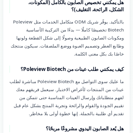
هل يمكنني تخصيص الصابون بالكامل (المكونات،
الشكل، الرائحة، التغليف)؟
بالتأكيد. يوفّر شريك ODM متكامل الخدمات مثل Poleview
Biotech تخصيصًا كاملًا — بدءًا من التركيبة الأساسية
ومكونات الصابون الطبيعية وصولًا إلى شكل القطعة ولونها
وطابع العطر وتصميم العبوة ووضع الملصقات. سيكون منتجك
خاصًا بك بكل معنى الكلمة.
كيف يمكنني طلب عينات من Poleview Biotech؟
ما عليك سوى التواصل مع Poleview Biotech مباشرة لطلب
عينات من المنتجات لأغراض الاختبار. سيعمل فريقهم معك
لفهم متطلباتك وإرسال العينات المناسبة حتى تتمكن من
تقييم الجودة والقوام والرائحة وتجربة المنتج بشكل عام قبل
تقديم أي طلبية بالجملة. إنها خطوة أولى بلا مخاطر.
هل يُعد الصابون اليدوي مشروعًا مربحًا؟