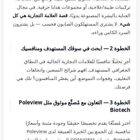
تركيبات طبية/علاجية، أو مجموعات هدايا حرفية. في مجال
العناية بالبشرة المصنوعة يدويًا،
قصة العلامة التجارية هي كل
شيء
. لا يشتري المستهلكون الصابون فحسب — بل يشترون
السرد الكامن وراءه.
الخطوة 2 — ابحث في سوقك المستهدف ومنافسيك
أجرِ تحليلًا تنافسيًا للعلامات التجارية الحالية في النطاق
الجغرافي المستهدف. افهم شرائح التسعير، واتجاهات
التغليف، وفجوات التموضع. أين يقصّر المنافسون؟ تلك هي
فرصتك.
الخطوة 3 — التعاون مع مُصنِّع موثوق مثل Poleview
Biotech
اختر مُصنِّعًا يقدم تخصيصًا حقيقيًا وجودة مثبتة وأسعارًا
تنافسية. إن الجمع بين الخبرة العميقة لدى Poleview
Biotech وخدمات ODM/OEM المرنة وسياسة العينات