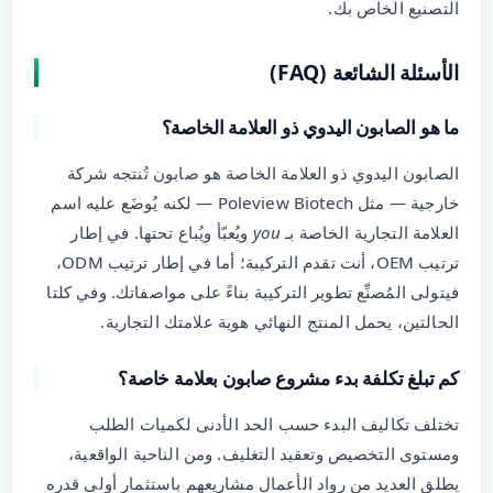
التصنيع الخاص بك.
الأسئلة الشائعة (FAQ)
ما هو الصابون اليدوي ذو العلامة الخاصة؟
الصابون اليدوي ذو العلامة الخاصة هو صابون تُنتجه شركة
خارجية — مثل Poleview Biotech — لكنه يُوضَع عليه اسم
العلامة التجارية الخاصة بـ
you
ويُعبّأ ويُباع تحتها. في إطار
ترتيب OEM، أنت تقدم التركيبة؛ أما في إطار ترتيب ODM،
فيتولى المُصنِّع تطوير التركيبة بناءً على مواصفاتك. وفي كلتا
الحالتين، يحمل المنتج النهائي هوية علامتك التجارية.
كم تبلغ تكلفة بدء مشروع صابون بعلامة خاصة؟
تختلف تكاليف البدء حسب الحد الأدنى لكميات الطلب
ومستوى التخصيص وتعقيد التغليف. ومن الناحية الواقعية،
يطلق العديد من رواد الأعمال مشاريعهم باستثمار أولي قدره