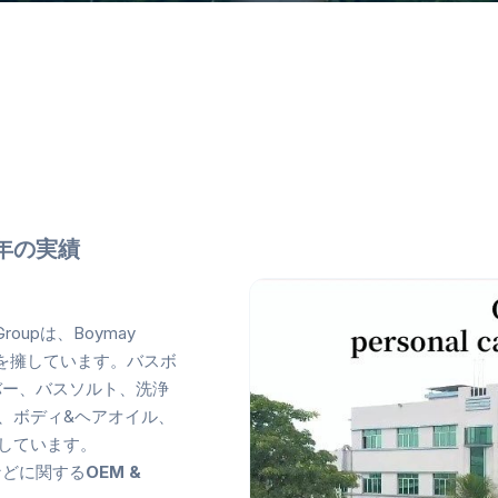
年の実績
oupは、Boymay
., Ltd.を擁しています。バスボ
バー、バスソルト、洗浄
、ボディ&ヘアオイル、
しています。
などに関する
OEM &