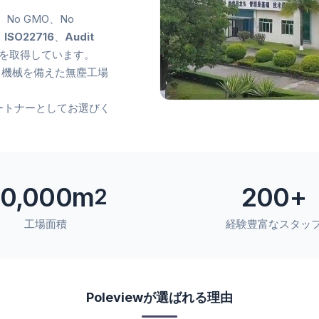
ee、No GMO、No
、
ISO22716
、
Audit
を取得しています。
と機械を備えた無塵工場
パートナーとしてお選びく
0,000m
200+
2
工場面積
経験豊富なスタッ
Poleviewが選ばれる理由