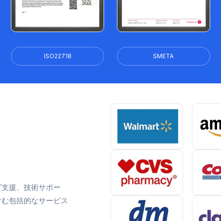
ISO22718
SMETA
グ支援、技術サポー
含む包括的なサービス