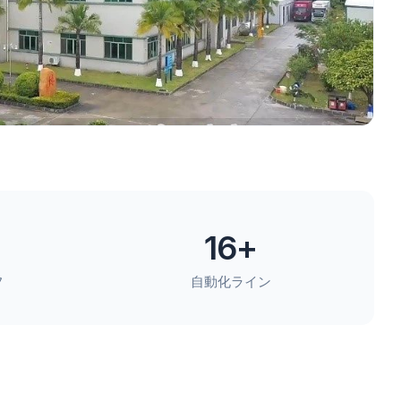
16
+
フ
自動化ライン