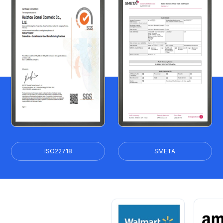
ISO22718
SMETA