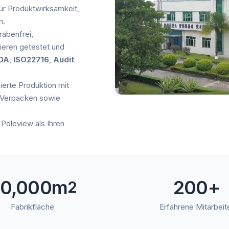
ür Produktwirksamkeit,
n.
arabenfrei,
ieren getestet und
DA
,
ISO22716
,
Audit
ierte Produktion mit
, Verpacken sowie
Poleview als Ihren
0,000m
200+
2
Fabrikfläche
Erfahrene Mitarbeit