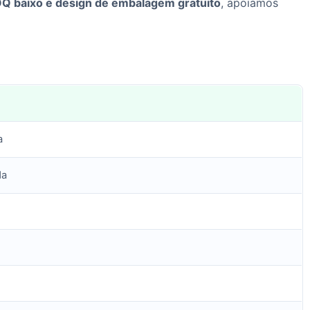
Q baixo e design de embalagem gratuito
, apoiamos
a
da