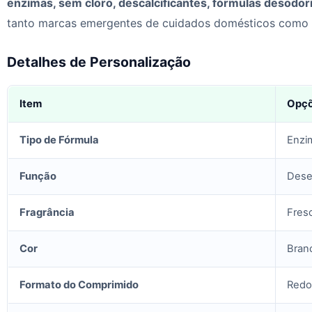
enzimas, sem cloro, descalcificantes, fórmulas desodori
tanto marcas emergentes de cuidados domésticos como gr
Detalhes de Personalização
Item
Opç
Tipo de Fórmula
Enzim
Função
Dese
Fragrância
Fresc
Cor
Branc
Formato do Comprimido
Redo