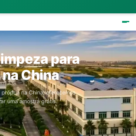
Limpeza para
 na China
 própria na China, oferecemos
tar uma amostra grátis.