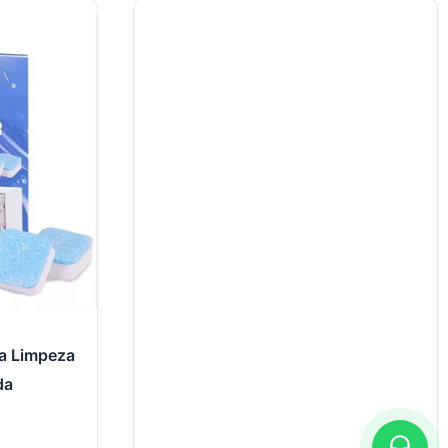
ra Limpeza
da