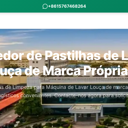
+8615767468264
edor de Pastilhas de 
uça de Marca Própria
lhas de Limpeza para Máquina de Lavar Louça de marca
ogísticos convenientes. Contacte-nos agora para solici