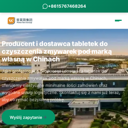
+8615767468264
Producent i dostawca tabletek do
czyszczenia zmywarek pod marką
własną w Chinach
Jako profesjonalny producent i dostawca tabletek do
czyszczenia zmywarek pod marką własną w Chinach,
oferujemy elastyczne minimalne ilości zamówień oraz
wygodne usługi logistyczne. Skontaktuj się z nami już teraz,
aby otrzymać bezpłatną próbkę.
Wyślij zapytanie