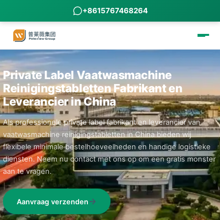
+8615767468264
Private Label Vaatwasmachine
Reinigingstabletten Fabrikant en
Leverancier in China
Als professionele private label fabrikant en leverancier van
vaatwasmachine reinigingstabletten in China bieden wij
flexibele minimale bestelhoeveelheden en handige logistieke
diensten. Neem nu contact met ons op om een gratis monster
aan te vragen.
Aanvraag verzenden