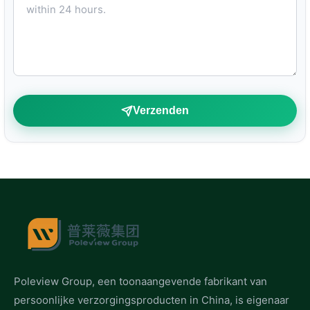
Verzenden
Poleview Group, een toonaangevende fabrikant van
persoonlijke verzorgingsproducten in China, is eigenaar