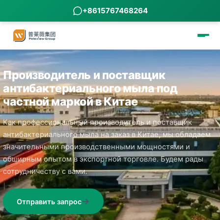
+8615767468264
Производитель и поставщик
антибактериального мыла под
частной маркой в Китае
Как профессиональный производитель и поставщик
антибактериального мыла на заказ в Китае, мы обладаем
значительными производственными мощностями и
обширным опытом в экспортной торговле. Будем рады
сотрудничеству с вами.
Отправить запрос