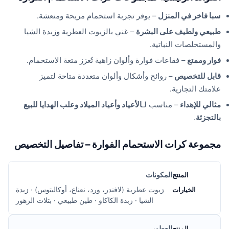
سبا فاخر في المنزل
– يوفر تجربة استحمام مريحة ومنعشة.
طبيعي ولطيف على البشرة
– غني بالزيوت العطرية وزبدة الشيا
والمستخلصات النباتية.
فوار وممتع
– فقاعات فوارة وألوان زاهية تُعزز متعة الاستحمام.
قابل للتخصيص
– روائح وأشكال وألوان متعددة متاحة لتميز
علامتك التجارية.
مثالي للإهداء
– مناسب لـ
الأعياد وأعياد الميلاد وعلب الهدايا للبيع
بالتجزئة
.
مجموعة كرات الاستحمام الفوارة – تفاصيل التخصيص
المكونات
زيوت عطرية (لافندر، ورد، نعناع، أوكالبتوس) · زبدة
الشيا · زبدة الكاكاو · طين طبيعي · بتلات الزهور
العطور