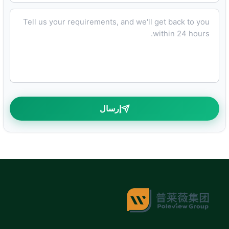
Tell us your requirements, and we'll get back to you within 24 hours.
إرسال