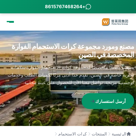
+8615767468264
مصنع ومورد مجموعة كرات الاستحمام الفوارة
المخصصة في الصين
بصفتنا مصنعًا متخصصًا لمجموعة كرات الاستحمام الفوارة بعلامات
تجارية خاصة في الصين، نقدم حدًا أدنى مرنًا لكميات الطلب وخدمات
لوجستية مريحة. تواصل معنا الآن للحصول على عينة مجانية.
أرسل استفسارك
الرئيسية
المنتجات
كرات الاستحمام