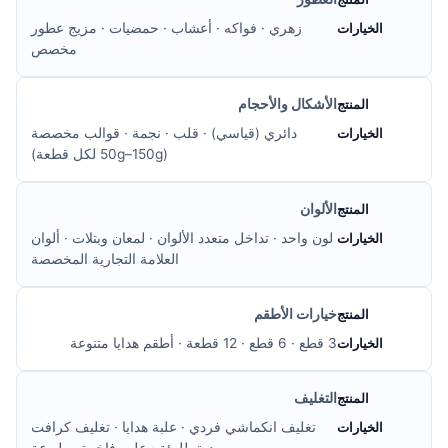
زهري · فواكه · أعشاب · حمضيات · مزيج عطور
مخصص
الأشكال والأحجام
دائري (قياسي) · قلب · نجمة · قوالب مخصصة
(50g–150g لكل قطعة)
الألوان
لون واحد · تداخل متعدد الألوان · لمعان وبتلات · ألوان
العلامة التجارية المخصصة
خيارات الأطقم
3 قطع · 6 قطع · 12 قطعة · أطقم هدايا متنوعة
التغليف
تغليف انكماشي فردي · علبة هدايا · تغليف كرافت