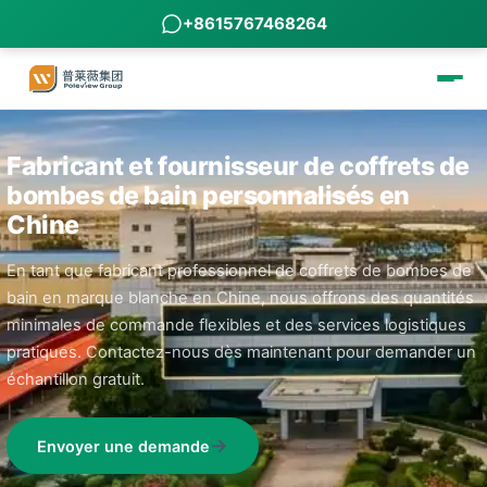
+8615767468264
Fabricant et fournisseur de coffrets de
bombes de bain personnalisés en
Chine
En tant que fabricant professionnel de coffrets de bombes de
bain en marque blanche en Chine, nous offrons des quantités
minimales de commande flexibles et des services logistiques
pratiques. Contactez-nous dès maintenant pour demander un
échantillon gratuit.
Envoyer une demande