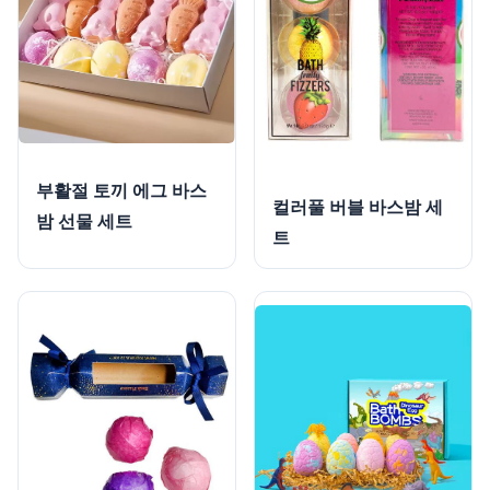
부활절 토끼 에그 바스
컬러풀 버블 바스밤 세
밤 선물 세트
트