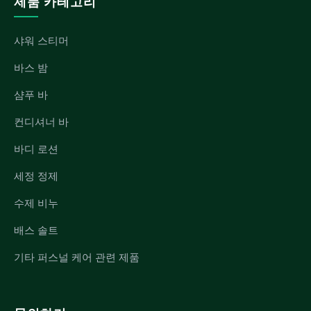
제품 카테고리
샤워 스티머
바스 밤
샴푸 바
컨디셔너 바
바디 로션
세정 정제
수제 비누
배스 솔트
기타 퍼스널 케어 관련 제품