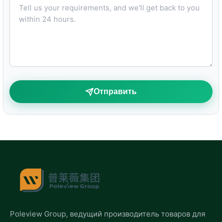
Отправить
Poleview Group, ведущий производитель товаров для