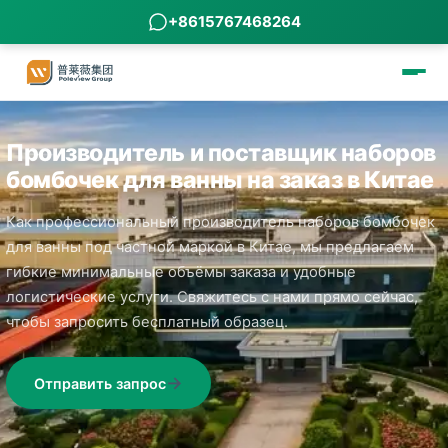
+8615767468264
Производитель и поставщик наборов
бомбочек для ванны на заказ в Китае
Как профессиональный производитель наборов бомбочек
для ванны под частной маркой в Китае, мы предлагаем
гибкие минимальные объёмы заказа и удобные
логистические услуги. Свяжитесь с нами прямо сейчас,
чтобы запросить бесплатный образец.
Отправить запрос