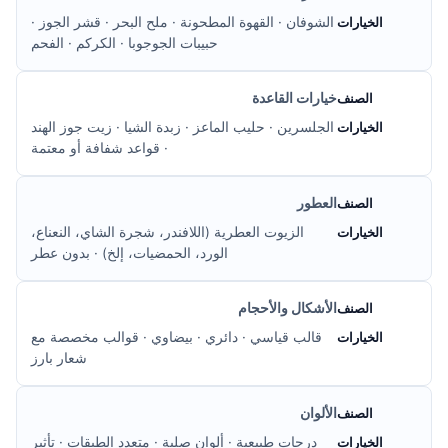
الشوفان · القهوة المطحونة · ملح البحر · قشر الجوز ·
حبيبات الجوجوبا · الكركم · الفحم
خيارات القاعدة
الجلسرين · حليب الماعز · زبدة الشيا · زيت جوز الهند
· قواعد شفافة أو معتمة
العطور
الزيوت العطرية (اللافندر، شجرة الشاي، النعناع،
الورد، الحمضيات، إلخ) · بدون عطر
الأشكال والأحجام
قالب قياسي · دائري · بيضاوي · قوالب مخصصة مع
شعار بارز
الألوان
درجات طبيعية · ألوان صلبة · متعدد الطبقات · تأثير