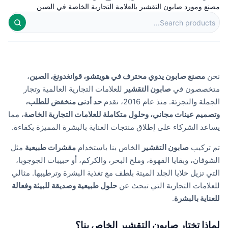
مصنع ومورد صابون التقشير بالعلامة التجارية الخاصة في الصين
نحن
مصنع صابون يدوي محترف في هويتشو، قوانغدونغ، الصين
،
متخصصون في
صابون التقشير
للعلامات التجارية العالمية وتجار
الجملة والتجزئة. منذ عام 2016، نقدم
حد أدنى منخفض للطلب،
وتصميم عينات مجاني، وحلول متكاملة للعلامات التجارية الخاصة
، مما
يساعد الشركاء على إطلاق منتجات العناية بالبشرة المميزة بكفاءة.
تم تركيب
صابون التقشير
الخاص بنا باستخدام
مقشرات طبيعية
مثل
الشوفان، وبقايا القهوة، وملح البحر، والكركم، أو حبيبات الجوجوبا،
التي تزيل خلايا الجلد الميتة بلطف مع تغذية البشرة وترطيبها. مثالي
للعلامات التجارية التي تبحث عن
حلول طبيعية وصديقة للبيئة وفعالة
للعناية بالبشرة
.
لماذا تختار صابون التقشير الخاص بنا؟