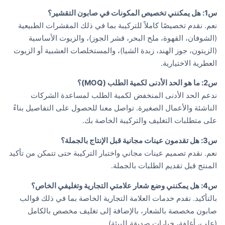
س1: هل يمكنني تخصيص المكونات في صابون التقشير؟
نعم. نقدم تخصيصًا كاملاً للتركيبة بما في ذلك المقشرات الطبيعية
(الشوفان، القهوة، ملح البحر، قشر الجوز)، والزيوت الأساسية
(الزيتون، جوز الهند، زبدة الشيا)، والمستخلصات العشبية أو الزيوت
العطرية الاختيارية.
س2: ما هو الحد الأدنى لكمية الطلب (MOQ)؟
ندعم الحد الأدنى المنخفض لكمية الطلب لمساعدة الشركات
الناشئة والأعمال الصغيرة. تواصل معنا للحصول على التفاصيل بناءً
على متطلبات التغليف والتركيبة الخاصة بك.
س3: هل تقدمون عينات مجانية قبل الإنتاج بالجملة؟
نعم. نقدم تصميم عينات مجاني واختبار التركيبة حتى تتمكن من تأكيد
المنتج قبل تقديم الطلبات بالجملة.
س4: هل يمكنني وضع شعار علامتي التجارية وتغليفي الخاص؟
بالتأكيد. نقدم خدمات العلامة التجارية الخاصة بما في ذلك قوالب
صابون مخصصة بالشعار، بالإضافة إلى تغليف مخصص بالكامل
(علب، أغلفة، خيارات صديقة للبيئة).