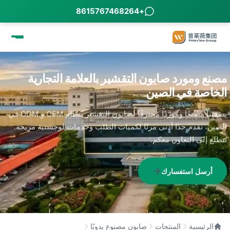
+8615767468264
مصنع ومورد صابون التقشير بالعلامة التجارية
الخاصة في الصين
بصفتنا مصنعًا ومورّدًا محترفًا لصابون التقشير بنظام OEM و ODM في
الصين، نقدم حدًا أدنى مرنًا لكميات الطلب وخدمات لوجستية مريحة.
نتطلع إلى التعاون معكم.
أرسل استفسارك
الرئيسية
المنتجات
صابون مصنوع يدويًا