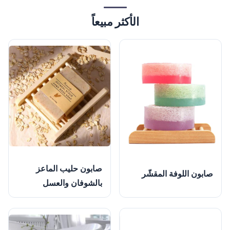
الأكثر مبيعاً
صابون حليب الماعز
صابون اللوفة المقشّر
بالشوفان والعسل