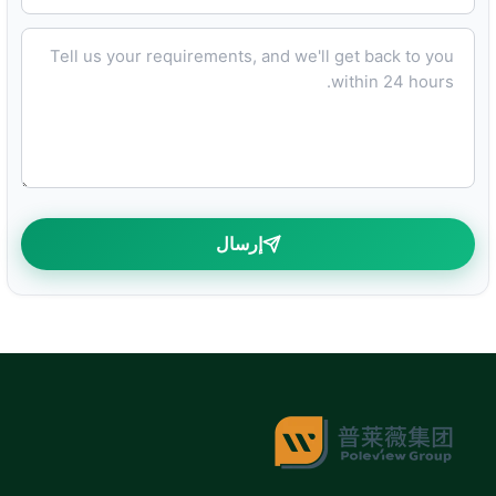
Tell us your requirements, and we'll get back to you within 24 hours.
إرسال