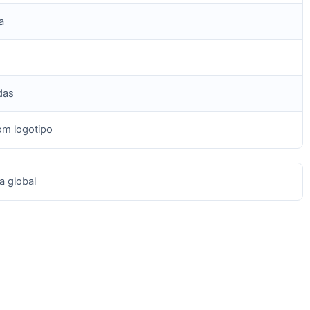
a
das
com logotipo
a global