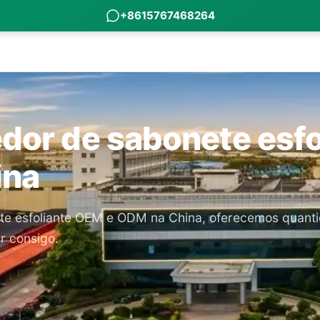
+8615767468264
edor de sabonete esfo
ina
ete esfoliante OEM e ODM na China, oferecemos quanti
r consigo.