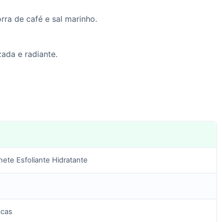
rra de café e sal marinho.
zada e radiante.
nete Esfoliante Hidratante
acas