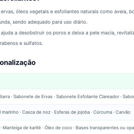
rvas, óleos vegetais e esfoliantes naturais como aveia, bo
nda, sendo adequado para uso diário.
juda a desobstruir os poros e deixa a pele macia, revitali
rabenos e sulfatos.
sonalização
arra · Sabonete de Ervas · Sabonete Esfoliante Clareador · Sabo
al marinho · Casca de noz · Esferas de jojoba · Cúrcuma · Carvão
a · Manteiga de karité · Óleo de coco · Bases transparentes ou op