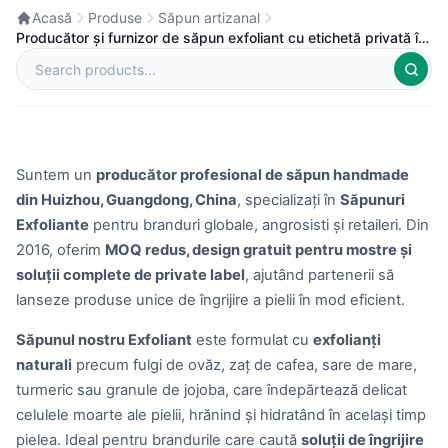
Acasă
Produse
Săpun artizanal
Producător și furnizor de săpun exfoliant cu etichetă privată în
China
Suntem un
producător profesional de săpun handmade
din Huizhou, Guangdong, China
, specializați în
Săpunuri
Exfoliante
pentru branduri globale, angrosisti și retaileri. Din
2016, oferim
MOQ redus, design gratuit pentru mostre și
soluții complete de private label
, ajutând partenerii să
lanseze produse unice de îngrijire a pielii în mod eficient.
Săpunul nostru Exfoliant
este formulat cu
exfolianți
naturali
precum fulgi de ovăz, zaț de cafea, sare de mare,
turmeric sau granule de jojoba, care îndepărtează delicat
celulele moarte ale pielii, hrănind și hidratând în același timp
pielea. Ideal pentru brandurile care caută
soluții de îngrijire