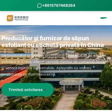
+8615767468264
Producător și furnizor de săpun
exfoliant cu etichetă privată în China
Ca producător și furnizor profesional OEM & ODM de săpun
exfoliant în China, oferim cantități minime de comandă flexibile
și servicii logistice convenabile. Așteptăm cu interes
colaborarea cu dumneavoastră.
Trimiteți solicitarea