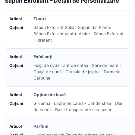
Săpun Exfoliant – Detalii de Personalizare
Tipuri
Săpun Exfoliant Solid · Săpun din Plante ·
Săpun Exfoliant pentru Albire · Săpun Exfoliant
Hidratant
Exfolianți
Fulgi de ovăz · Zaț de cafea · Sare de mare ·
Coajă de nucă · Granule de jojoba · Turmeric ·
Cărbune
Opțiuni de bază
Glicerină · Lapte de capră · Unt de shea · Ulei
de cocos · Baze transparente sau opace
Parfum