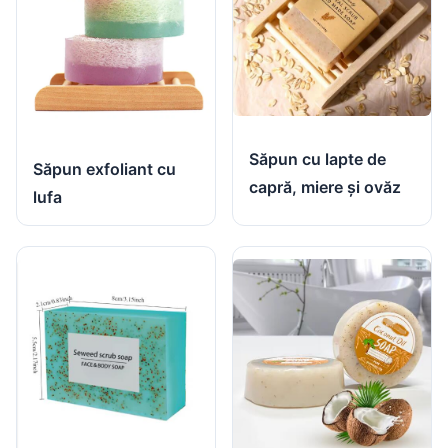
Săpun cu lapte de
Săpun exfoliant cu
capră, miere și ovăz
lufa