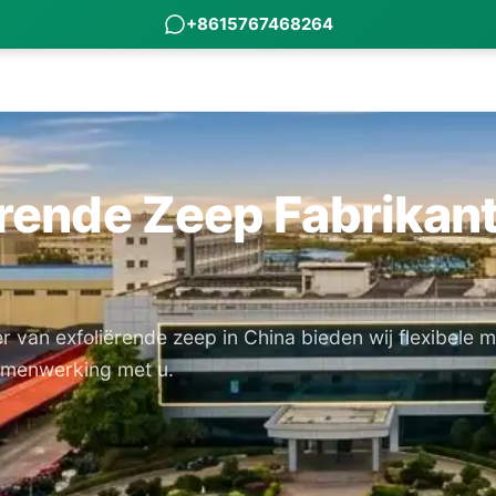
+8615767468264
ërende Zeep Fabrikan
r van exfoliërende zeep in China bieden wij flexibele 
samenwerking met u.