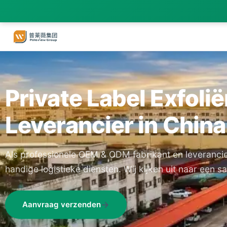
Private Label Exfoli
Leverancier in China
Als professionele OEM & ODM fabrikant en leverancie
handige logistieke diensten. Wij kijken uit naar een 
Aanvraag verzenden