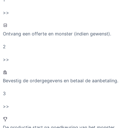
>>
Ontvang een offerte en monster (indien gewenst).
2
>>
Bevestig de ordergegevens en betaal de aanbetaling.
3
>>
De productie start na goedkeuring van het monster.