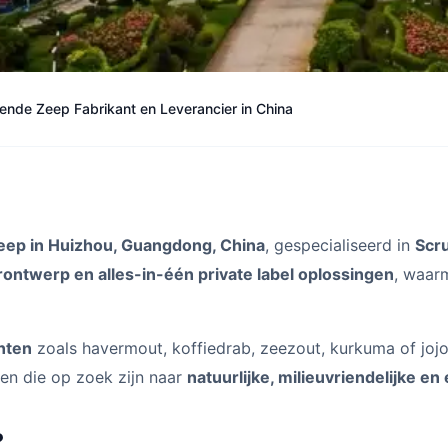
ërende Zeep Fabrikant en Leverancier in China
eep in Huizhou, Guangdong, China
, gespecialiseerd in
Scr
ontwerp en alles-in-één private label oplossingen
, waar
anten
zoals havermout, koffiedrab, zeezout, kurkuma of jojo
ken die op zoek zijn naar
natuurlijke, milieuvriendelijke e
?