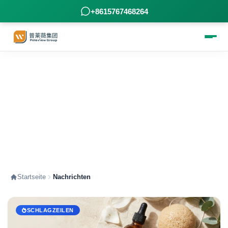
+8615767468264
Nachrichten – Informationen, die
Poleview sorgfältig für Sie
zusammengestellt hat
Startseite
Nachrichten
SCHLAGZEILEN