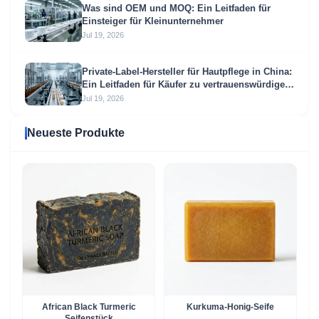
Was sind OEM und MOQ: Ein Leitfaden für
Einsteiger für Kleinunternehmer
Jul 19, 2026
Private-Label-Hersteller für Hautpflege in China:
Ein Leitfaden für Käufer zu vertrauenswürdigen
OEM- und ODM-Partnern
Jul 19, 2026
Neueste Produkte
African Black Turmeric
Kurkuma-Honig-Seife
Seifenstück