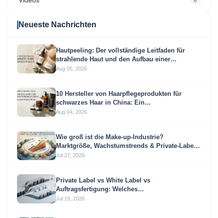
Videos
0
Neueste Nachrichten
Hautpeeling: Der vollständige Leitfaden für
strahlende Haut und den Aufbau einer
profitablen Peeling-Marke
Aug 05, 2026
10 Hersteller von Haarpflegeprodukten für
schwarzes Haar in China: Ein
Beschaffungsleitfaden für globale Marken
Aug 04, 2026
Wie groß ist die Make-up-Industrie?
Marktgröße, Wachstumstrends & Private-Label-
Möglichkeiten
Jul 27, 2026
Private Label vs White Label vs
Auftragsfertigung: Welches
Beschaffungsmodell passt zu Ihrem
Jul 19, 2026
Unternehmen?