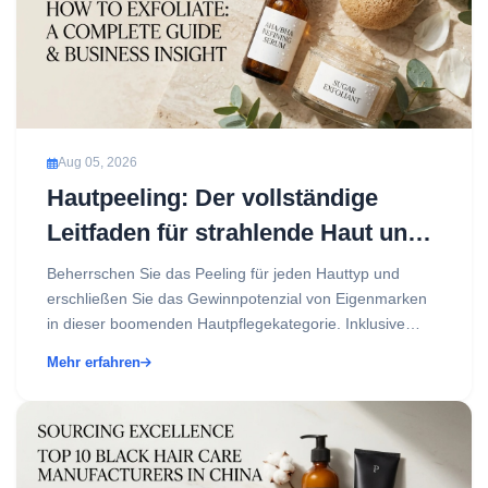
Aug 05, 2026
Hautpeeling: Der vollständige
Leitfaden für strahlende Haut und
den Aufbau einer profitablen
Beherrschen Sie das Peeling für jeden Hauttyp und
Peeling-Marke
erschließen Sie das Gewinnpotenzial von Eigenmarken
in dieser boomenden Hautpflegekategorie. Inklusive
datenbasierter Anleitung....
Mehr erfahren