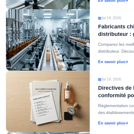
En savoir plus
Jul 19, 2026
Fabricants ch
distributeur :
OEM et ODM d
Comparez les meill
distributeur. Décou
En savoir plus
Jul 19, 2026
Directives de
conformité po
Réglementation co
des établissements,
En savoir plus