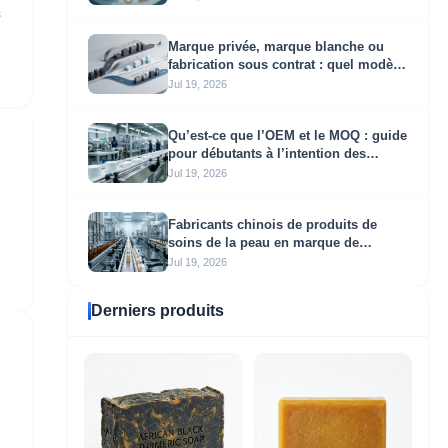
opportunités de marque privée
s
Marque privée, marque blanche ou
fabrication sous contrat : quel modèle
d’approvisionnement convient à votre
Jul 19, 2026
entreprise ?
Qu’est-ce que l’OEM et le MOQ : guide
pour débutants à l’intention des
propriétaires de petites entreprises
Jul 19, 2026
Fabricants chinois de produits de
soins de la peau en marque de
distributeur : guide de l'acheteur pour
Jul 19, 2026
trouver des partenaires OEM et ODM
de confiance
Derniers produits