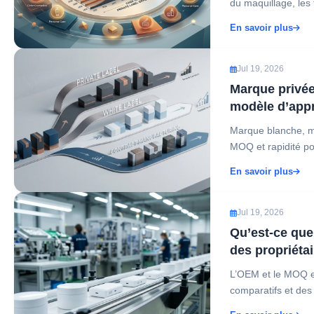
du maquillage, les
En savoir plus
Jul 19, 2026
Marque privée
modèle d’appr
Marque blanche, ma
MOQ et rapidité po
En savoir plus
Jul 19, 2026
Qu’est-ce que
des propriétai
L’OEM et le MOQ e
comparatifs et des t