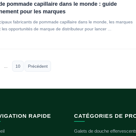
 de pommade capillaire dans le monde : guide
nnement pour les marques
cipaux fabricants de pommade capillaire dans le monde, les marques
 les opportunités de marque de distributeur pour lancer ...
...
10
Précédent
VIGATION RAPIDE
CATÉGORIES DE PR
eil
Galets de douche effervescent