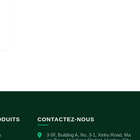
ODUITS
CONTACTEZ-NOUS
s
3-5F, Building A, No. 3-1, Xinhu Road, Ma