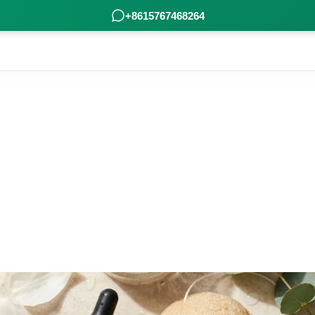
+8615767468264
ons soigneusement rassemb