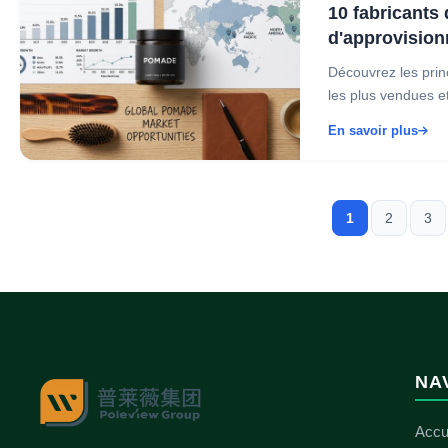
10 fabricants
d'approvisio
Découvrez les prin
les plus vendues et
En savoir plus
1
2
3
NA
Accu