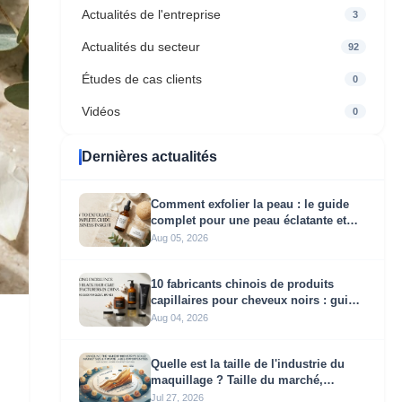
Actualités de l'entreprise
3
Actualités du secteur
92
Études de cas clients
0
Vidéos
0
Dernières actualités
Comment exfolier la peau : le guide
complet pour une peau éclatante et
créer une marque d’exfoliation
Aug 05, 2026
rentable
10 fabricants chinois de produits
capillaires pour cheveux noirs : guide
d’approvisionnement pour les
Aug 04, 2026
marques internationales
Quelle est la taille de l'industrie du
maquillage ? Taille du marché,
tendances de croissance et
Jul 27, 2026