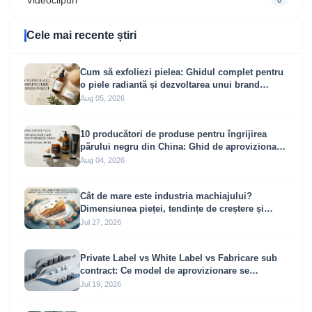
Videoclipuri
0
Cele mai recente știri
Cum să exfoliezi pielea: Ghidul complet pentru
o piele radiantă și dezvoltarea unui brand
profitabil de exfoliere
Aug 05, 2026
10 producători de produse pentru îngrijirea
părului negru din China: Ghid de aprovizionare
pentru branduri globale
Aug 04, 2026
Cât de mare este industria machiajului?
Dimensiunea pieței, tendințe de creștere și
oportunități pentru mărci proprii
Jul 27, 2026
Private Label vs White Label vs Fabricare sub
contract: Ce model de aprovizionare se
potrivește afacerii dvs.?
Jul 19, 2026