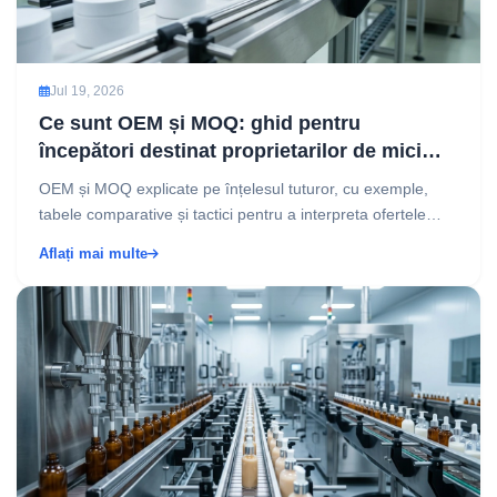
Jul 19, 2026
Ce sunt OEM și MOQ: ghid pentru
începători destinat proprietarilor de mici
afaceri
OEM și MOQ explicate pe înțelesul tuturor, cu exemple,
tabele comparative și tactici pentru a interpreta ofertele
fabricilor și a negocia mai inteligent....
Aflați mai multe