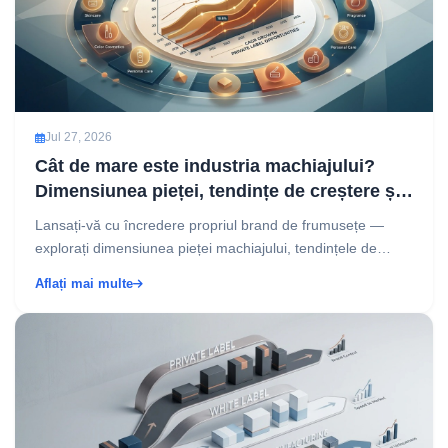
Jul 27, 2026
Cât de mare este industria machiajului?
Dimensiunea pieței, tendințe de creștere și
oportunități pentru mărci proprii
Lansați-vă cu încredere propriul brand de frumusețe —
explorați dimensiunea pieței machiajului, tendințele de
creștere și modul în care produsele cosmetice sub ...
Aflați mai multe