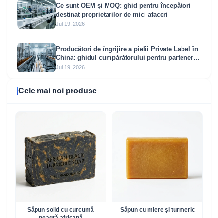
Ce sunt OEM și MOQ: ghid pentru începători
destinat proprietarilor de mici afaceri
Jul 19, 2026
Producători de îngrijire a pielii Private Label în
China: ghidul cumpărătorului pentru parteneri
OEM și ODM de încredere
Jul 19, 2026
Cele mai noi produse
Săpun solid cu curcumă
Săpun cu miere și turmeric
neagră africană​