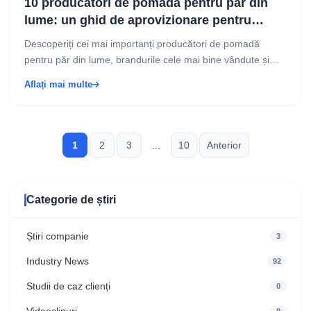
10 producători de pomadă pentru păr din
lume: un ghid de aprovizionare pentru
proprietarii de branduri
Descoperiți cei mai importanți producători de pomadă
pentru păr din lume, brandurile cele mai bine vândute și
oportunitățile de marcă privată pentru a vă lansa ...
Aflați mai multe
1
2
3
...
10
Anterior
Categorie de știri
Știri companie
3
Industry News
92
Studii de caz clienți
0