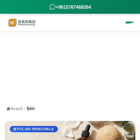
+8615767468264
Știri - informații adunate cu grijă de
Poleview pentru dumneavoastră
Acasă
Știri
TITLURI PRINCIPALE