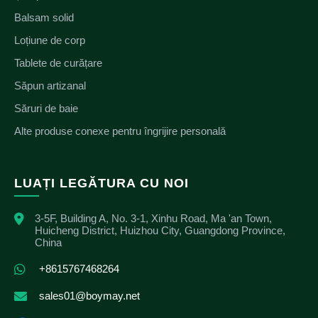
Balsam solid
Loțiune de corp
Tablete de curățare
Săpun artizanal
Săruri de baie
Alte produse conexe pentru îngrijire personală
LUAȚI LEGĂTURA CU NOI
3-5F, Building A, No. 3-1, Xinhu Road, Ma 'an Town,
Huicheng District, Huizhou City, Guangdong Province,
China
+8615767468264
sales01@boymay.net