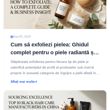
Aug 05, 2026
Cum să exfoliezi pielea: Ghidul
complet pentru o piele radiantă și
dezvoltarea unui brand profitabil
Stăpânește exfolierea pentru fiecare tip de piele și
de exfoliere
valorifică potențialul de profit al produselor sub marcă
proprie în această categorie de îngrijire a pielii aflată în
plină expansiune. Ghid bazat pe date....
Aflați mai multe