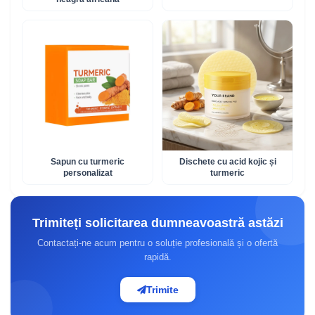
Sapun cu turmeric
Dischete cu acid kojic și
personalizat
turmeric
Trimiteți solicitarea dumneavoastră astăzi
Contactați-ne acum pentru o soluție profesională și o ofertă
rapidă.
Trimite