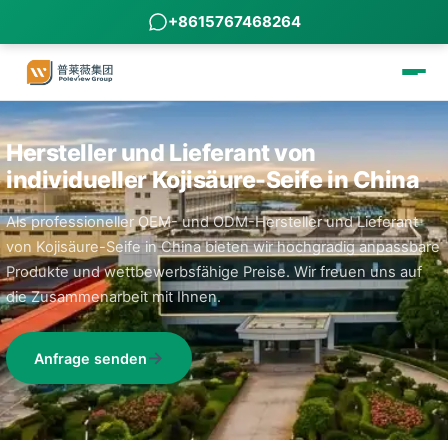
+8615767468264
Hersteller und Lieferant von
individueller Kojisäure-Seife in China
Als professioneller OEM- und ODM-Hersteller und Lieferant
von Kojisäure-Seife in China bieten wir hochgradig anpassbare
Produkte und wettbewerbsfähige Preise. Wir freuen uns auf
die Zusammenarbeit mit Ihnen.
Anfrage senden