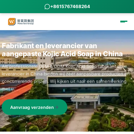
+8615767468264
Fabrikant en leverancier van
aangepaste Kojic Acid Soap in China
Als professionele OEM & ODM Kojic Acid Soap fabrikant en
leverancier in China bieden wij zeer aanpasbare producten en
concurrerende prijzen. Wij kijken uit naar een samenwerking
met u.
Aanvraag verzenden