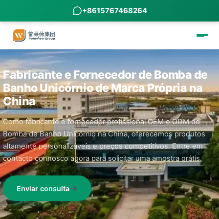
+8615767468264
Fabricante e Fornecedor de Bomba de
Banho Unicórnio de Marca Própria na
China
Como fabricante e fornecedor profissional OEM e ODM de
Bomba de Banho Unicórnio na China, oferecemos produtos
altamente personalizáveis e preços competitivos. Entre em
contacto connosco agora para solicitar uma amostra grátis.
Enviar consulta