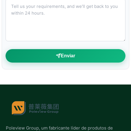
Tell us your requirements, and we'll get back to you within 24 hours.
Enviar
Poleview Group, um fabricante líder de produtos de