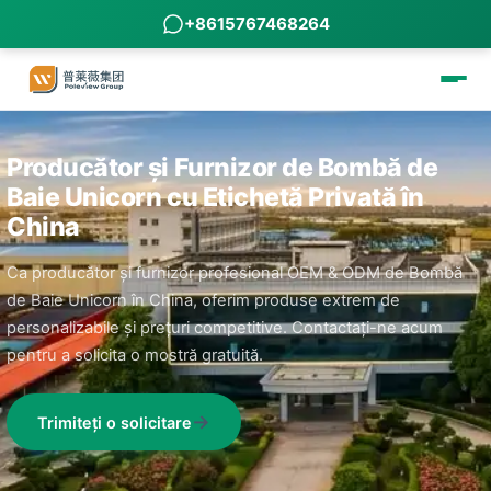
+8615767468264
Producător și Furnizor de Bombă de
Baie Unicorn cu Etichetă Privată în
China
Ca producător și furnizor profesional OEM & ODM de Bombă
de Baie Unicorn în China, oferim produse extrem de
personalizabile și prețuri competitive. Contactați-ne acum
pentru a solicita o mostră gratuită.
Trimiteți o solicitare