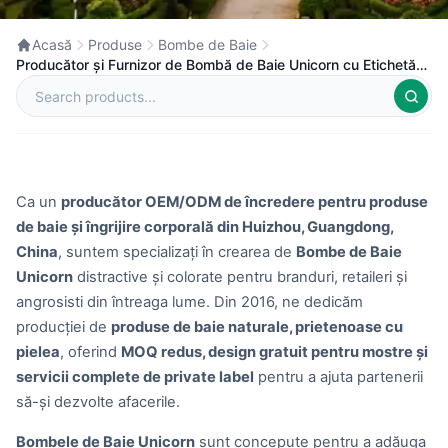
Acasă
Produse
Bombe de Baie
Producător și Furnizor de Bombă de Baie Unicorn cu Etichetă
Privată în China
Ca un
producător OEM/ODM de încredere pentru produse
de baie și îngrijire corporală din Huizhou, Guangdong,
China
, suntem specializați în crearea de
Bombe de Baie
Unicorn
distractive și colorate pentru branduri, retaileri și
angrosisti din întreaga lume. Din 2016, ne dedicăm
producției de
produse de baie naturale, prietenoase cu
pielea
, oferind
MOQ redus, design gratuit pentru mostre și
servicii complete de private label
pentru a ajuta partenerii
să-și dezvolte afacerile.
Bombele de Baie Unicorn
sunt concepute pentru a adăuga