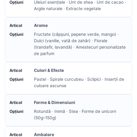
Uleiuri esențiale · Unt de shea · Unt de cacao ·
Argile naturale · Extracte vegetale
Arome
Fructate (căpșuni, pepene verde, mango) ·
Dulci (vanilie, vată de zahăr) · Florale
(trandafir, lavandă) · Amestecuri personalizate
de parfum
Culori & Efecte
Pastel · Spirale curcubeu · Sclipici · Inserții de
culoare ascunse
Forme & Dimensiuni
Rotundă · Inimă · Stea · Forme de unicorn
(50g–150g)
Ambalare