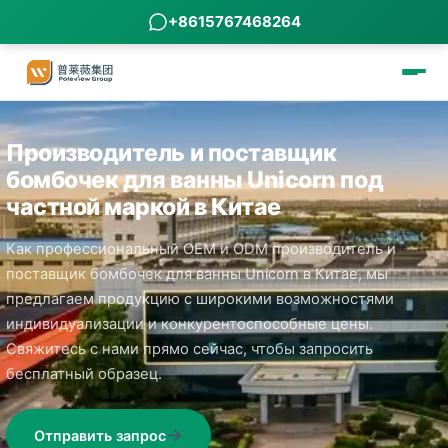
+8615767468264
Производитель и поставщик
бомбочек для ванны Unicorn под
частной маркой в Китае
Как профессиональный OEM и ODM производитель и
поставщик бомбочек для ванны Unicorn в Китае, мы
предлагаем продукцию с широкими возможностями
индивидуализации и конкурентоспособные цены.
Свяжитесь с нами прямо сейчас, чтобы запросить
бесплатный образец.
Отправить запрос