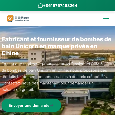
+8615767468264
Fabricant et fournisseur de bombes de
bain Unicorn en marque privée en
Chine
En tant que fabricant et fournisseur professionnel OEM & ODM
de bombes de bain Unicorn en Chine, nous proposons des
produits hautement personnalisables à des prix compétitifs.
Contactez-nous dès maintenant pour demander un
échantillon gratuit.
Envoyer une demande