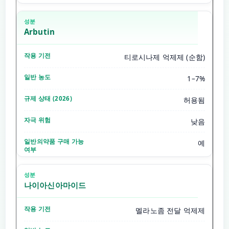
Arbutin
티로시나제 억제제 (순함)
1–7%
허용됨
낮음
예
나이아신아마이드
멜라노좀 전달 억제제