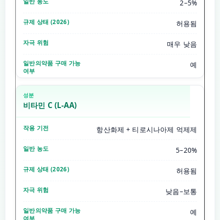
2–5%
허용됨
매우 낮음
예
비타민 C (L-AA)
항산화제 + 티로시나아제 억제제
5–20%
허용됨
낮음–보통
예