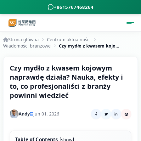
+8615767468264
Strona główna
Centrum aktualności
Wiadomości branżowe
Czy mydło z kwasem kojowym naprawdę działa? Nauka, efekty i to, co profesjonaliści z branży powinni wiedzieć
Czy mydło z kwasem kojowym
naprawdę działa? Nauka, efekty i
to, co profesjonaliści z branży
powinni wiedzieć
Andy
Jun 01, 2026
Table of Contents
[
]
show